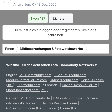
Antworten
0
18 Dez 2025
Letzte
1 von 137
Nächste
Du musst dich einloggen oder registrieren, um hier zu
schreiben.
Foren
Bildbesprechungen & Fotowettbewerbe
Wir sind Teil des deutschen Foto-Community Netzwerks:
English:
MFTCommunity.com
|
L-Mount-Forum.com
|
MediumFormatForum.com
|
GRuserForum.com
|
Leica Q Forum
(intl.)
|
DPRforum.com
(all brands)
|
DaVinci Resolve Forum
|
ShootingAnalog.com (intl.)
German:
MFTCommunity.de
|
L-Mount-Forum.de
|
Camera-
info.de
(alle Marken)
|
DaVinci Resolve Forum
|
GRuserForum.com (D&E)
|
Leica Q Forum (D&E)
|