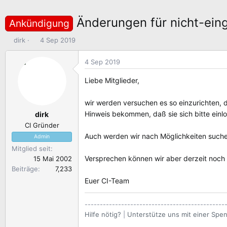
Änderungen für nicht-eing
Ankündigung
E
E
dirk
4 Sep 2019
r
r
s
s
4 Sep 2019
t
t
e
e
Liebe Mitglieder,
l
l
l
l
wir werden versuchen es so einzurichten, 
e
t
Hinweis bekommen, daß sie sich bitte einl
dirk
r
a
CI Gründer
m
Auch werden wir nach Möglichkeiten suchen
Admin
Mitglied seit
Versprechen können wir aber derzeit noch n
15 Mai 2002
Beiträge
7,233
Euer CI-Team
----------------------------------------------
Hilfe nötig?
|
Unterstütze uns mit einer Spe