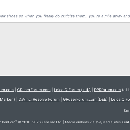
 their shoes so when you finally do criticize them...you're a mile away an
rum.com
|
GRuserForum.com
|
Leica Q Forum (intl.)
|
DPRforum.com
(all 
 Marken)
|
DaVinci Resolve Forum
|
GRuserForum.com (D&E)
|
Leica Q F
Kon
®
y XenForo
© 2010-2026 XenForo Ltd.
|
Media embeds via s9e/MediaSites
XenF