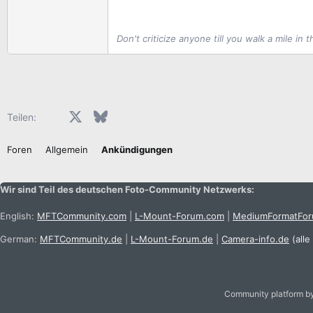
Don't criticize anyone till you walk a mile in
Facebook
X (Twitter)
Bluesky
LinkedIn
Reddit
Pinterest
Tumblr
WhatsApp
E-Mail
Teilen:
Foren
Allgemein
Ankündigungen
Wir sind Teil des deutschen Foto-Community Netzwerks:
English:
MFTCommunity.com
|
L-Mount-Forum.com
|
MediumFormatFo
German:
MFTCommunity.de
|
L-Mount-Forum.de
|
Camera-info.de
(alle
Community platform b