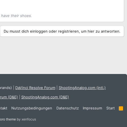
d have their shoes.
Du musst dich einloggen oder registrieren, um hier zu antworten.
brands)
|
DaVinci Resolve Forum
|
ShootingAnalog.com (intl.)
orum (D&E)
|
ShootingAnalog.com (D&E)
takt
Nutzungsbedingungen
Datenschutz
Impressum
Start
R
S
S
oro theme
by xenfocus