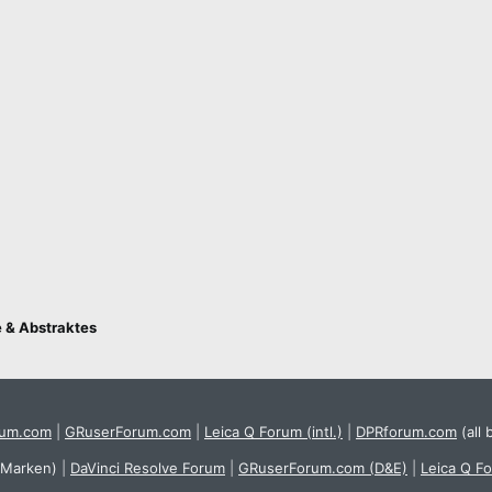
e & Abstraktes
rum.com
|
GRuserForum.com
|
Leica Q Forum (intl.)
|
DPRforum.com
(all 
 Marken)
|
DaVinci Resolve Forum
|
GRuserForum.com (D&E)
|
Leica Q F