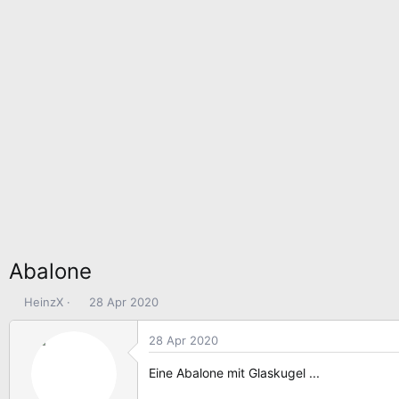
Abalone
E
E
HeinzX
28 Apr 2020
r
r
s
s
28 Apr 2020
t
t
e
e
Eine Abalone mit Glaskugel ...
l
l