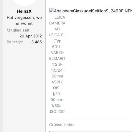
l
l
e
t
HeinzX
r
a
LEICA
Hat vergessen, wo
m
CAMERA
er wohnt
AG
Mitglied seit
LEICA SL
20 Apr 2012
(Typ
Beiträge
3,485
601)
VARIO-
ELMARIT
1:2.8-
4.0/24-
90mm
ASPH.
OIS
ƒ/10
90mm
1/80s
ISO 400
Grüsse Heinz