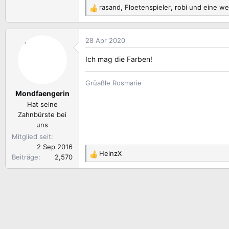
rasand
,
Floetenspieler
,
robi
und eine we
R
e
a
28 Apr 2020
k
t
Ich mag die Farben!
i
o
Grüaßle Rosmarie
n
Mondfaengerin
e
n
Hat seine
:
Zahnbürste bei
uns
Mitglied seit
2 Sep 2016
HeinzX
Beiträge
2,570
R
e
a
k
t
i
o