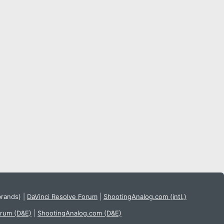
brands)
|
DaVinci Resolve Forum
|
ShootingAnalog.com (intl.)
orum (D&E)
|
ShootingAnalog.com (D&E)