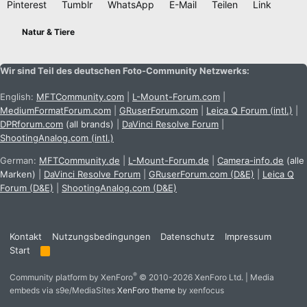
Pinterest
Tumblr
WhatsApp
E-Mail
Teilen
Link
Natur & Tiere
Wir sind Teil des deutschen Foto-Community Netzwerks:
English:
MFTCommunity.com
|
L-Mount-Forum.com
|
MediumFormatForum.com
|
GRuserForum.com
|
Leica Q Forum (intl.)
|
DPRforum.com
(all brands)
|
DaVinci Resolve Forum
|
ShootingAnalog.com (intl.)
German:
MFTCommunity.de
|
L-Mount-Forum.de
|
Camera-info.de
(alle
Marken)
|
DaVinci Resolve Forum
|
GRuserForum.com (D&E)
|
Leica Q
Forum (D&E)
|
ShootingAnalog.com (D&E)
Kontakt
Nutzungsbedingungen
Datenschutz
Impressum
Start
R
S
S
®
Community platform by XenForo
© 2010-2026 XenForo Ltd.
|
Media
embeds via s9e/MediaSites
XenForo theme
by xenfocus