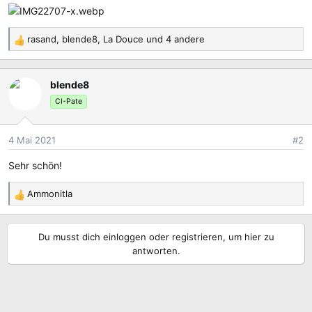
rasand
,
blende8
,
La Douce
und 4 andere
R
e
a
blende8
k
t
CI-Pate
i
o
4 Mai 2021
#2
n
e
Sehr schön!
n
:
Ammonitla
R
e
a
Du musst dich einloggen oder registrieren, um hier zu
k
antworten.
t
i
o
n
e