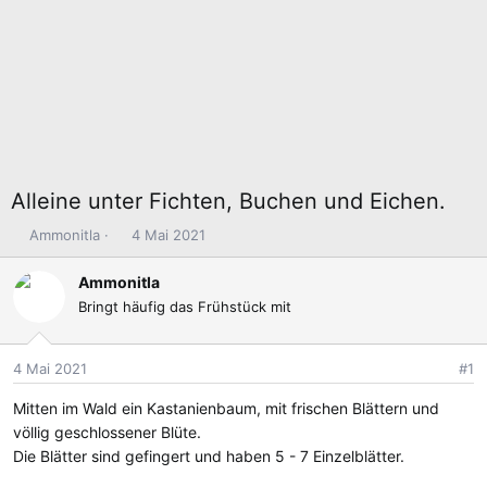
Alleine unter Fichten, Buchen und Eichen.
E
E
Ammonitla
4 Mai 2021
r
r
s
s
Ammonitla
t
t
Bringt häufig das Frühstück mit
e
e
l
l
l
l
4 Mai 2021
#1
e
t
Mitten im Wald ein Kastanienbaum, mit frischen Blättern und
r
a
m
völlig geschlossener Blüte.
Die Blätter sind gefingert und haben 5 - 7 Einzelblätter.