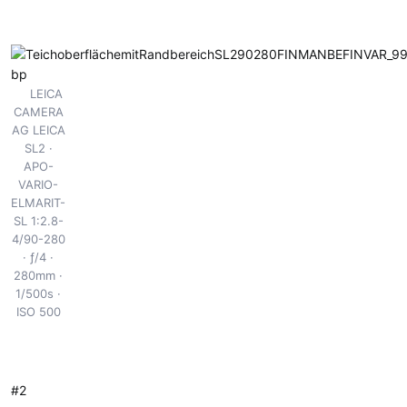
LEICA
CAMERA
AG LEICA
SL2
APO-
VARIO-
ELMARIT-
SL 1:2.8-
4/90-280
ƒ/4
280mm
1/500s
ISO 500
#2