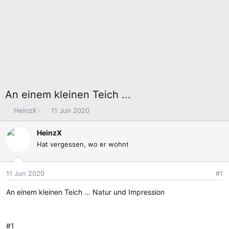
An einem kleinen Teich ...
E
E
HeinzX
11 Jun 2020
r
r
s
s
HeinzX
t
t
Hat vergessen, wo er wohnt
e
e
l
l
l
l
11 Jun 2020
#1
e
t
An einem kleinen Teich ... Natur und Impression
r
a
m
#1