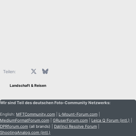
Facebook
X (Twitter)
Bluesky
LinkedIn
Reddit
Pinterest
Tumblr
WhatsApp
E-Mail
Teilen:
Landschaft & Reisen
Wir sind Teil des deutschen Foto-Community Netzwerks:
English:
MFTCommunity.com
|
L-Mount-Forum.com
|
MediumFormatForum.com
|
GRuserForum.com
|
Leica Q Forum (intl.)
|
DPRforum.com
(all brands)
|
DaVinci Resolve Forum
|
ShootingAnalog.com (intl.)