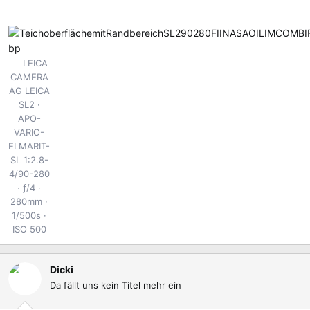
LEICA
CAMERA
AG LEICA
SL2
APO-
VARIO-
ELMARIT-
SL 1:2.8-
4/90-280
ƒ/4
280mm
1/500s
ISO 500
Dicki
Da fällt uns kein Titel mehr ein