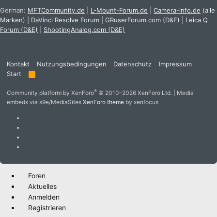
German:
MFTCommunity.de
|
L-Mount-Forum.de
|
Camera-info.de
(alle
Marken)
|
DaVinci Resolve Forum
|
GRuserForum.com (D&E)
|
Leica Q
Forum (D&E)
|
ShootingAnalog.com (D&E)
Kontakt
Nutzungsbedingungen
Datenschutz
Impressum
Start
R
S
S
®
Community platform by XenForo
© 2010-2026 XenForo Ltd.
|
Media
embeds via s9e/MediaSites
XenForo theme
by xenfocus
Foren
Aktuelles
Anmelden
Registrieren