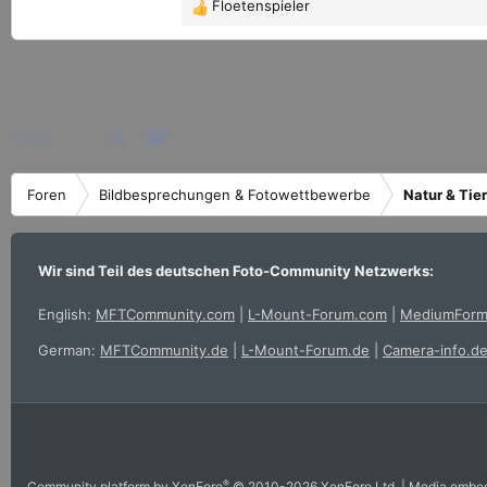
Floetenspieler
R
e
a
k
t
i
Facebook
X (Twitter)
Bluesky
LinkedIn
Reddit
Pinterest
Tumblr
WhatsApp
E-Mail
Teilen:
o
n
e
Foren
Bildbesprechungen & Fotowettbewerbe
Natur & Tie
n
:
Wir sind Teil des deutschen Foto-Community Netzwerks:
English:
MFTCommunity.com
|
L-Mount-Forum.com
|
MediumForm
German:
MFTCommunity.de
|
L-Mount-Forum.de
|
Camera-info.d
®
Community platform by XenForo
© 2010-2026 XenForo Ltd.
|
Media embed