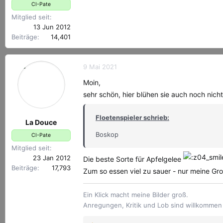
CI-Pate
Mitglied seit
13 Jun 2012
Beiträge
14,401
9 Mai 2021
Moin,
sehr schön, hier blühen sie auch noch nicht
Floetenspieler schrieb:
La Douce
Boskop
CI-Pate
Mitglied seit
23 Jan 2012
Die beste Sorte für Apfelgelee
Beiträge
17,793
Zum so essen viel zu sauer - nur meine Gr
Ein Klick macht meine Bilder groß.
Anregungen, Kritik und Lob sind willkomme