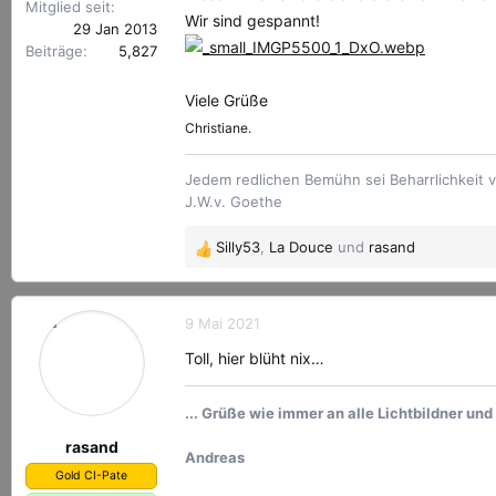
Mitglied seit
Wir sind gespannt!
29 Jan 2013
Beiträge
5,827
Viele Grüße
Christiane.
Jedem redlichen Bemühn sei Beharrlichkeit v
J.W.v. Goethe
Silly53
,
La Douce
und
rasand
R
e
a
k
9 Mai 2021
t
Toll, hier blüht nix…
i
o
n
... Grüße wie immer an alle Lichtbildner un
e
rasand
n
Andreas
Gold CI-Pate
: