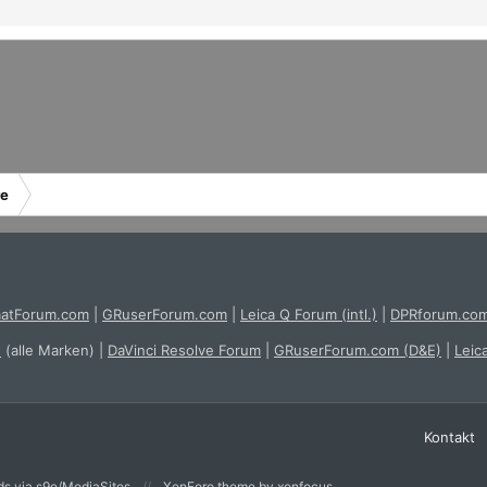
re
atForum.com
|
GRuserForum.com
|
Leica Q Forum (intl.)
|
DPRforum.co
e
(alle Marken)
|
DaVinci Resolve Forum
|
GRuserForum.com (D&E)
|
Leic
Kontakt
s via s9e/MediaSites
XenForo theme
by xenfocus