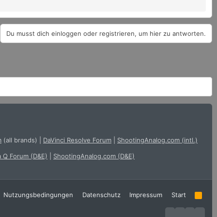
Du musst dich einloggen oder registrieren, um hier zu antworten.
m
(all brands)
|
DaVinci Resolve Forum
|
ShootingAnalog.com (intl.)
a Q Forum (D&E)
|
ShootingAnalog.com (D&E)
Nutzungsbedingungen
Datenschutz
Impressum
Start
R
S
S