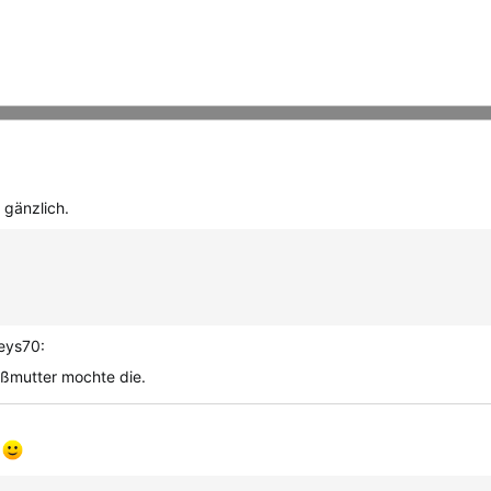
 gänzlich.
oßmutter mochte die.
n