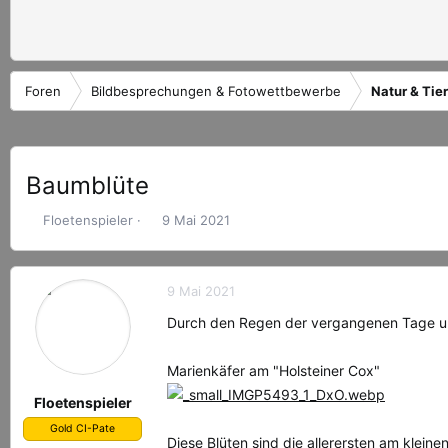
Foren
Bildbesprechungen & Fotowettbewerbe
Natur & Tie
Baumblüte
E
E
Floetenspieler
9 Mai 2021
r
r
s
s
t
t
9 Mai 2021
e
e
l
l
Durch den Regen der vergangenen Tage un
l
l
e
t
Marienkäfer am "Holsteiner Cox"
r
a
m
Floetenspieler
Gold CI-Pate
Diese Blüten sind die allerersten am klein