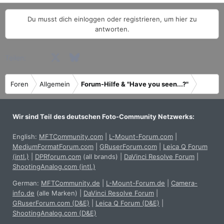
Du musst dich einloggen oder registrieren, um hier zu
antworten.
Facebook
X (Twitter)
Bluesky
LinkedIn
Reddit
Pinterest
Tumblr
WhatsApp
E-Mail
Teilen:
Foren
Allgemein
Forum-Hilfe & "Have you seen...?"
Wir sind Teil des deutschen Foto-Community Netzwerks:
English:
MFTCommunity.com
|
L-Mount-Forum.com
|
MediumFormatForum.com
|
GRuserForum.com
|
Leica Q Forum
(intl.)
|
DPRforum.com
(all brands)
|
DaVinci Resolve Forum
|
ShootingAnalog.com (intl.)
German:
MFTCommunity.de
|
L-Mount-Forum.de
|
Camera-
info.de
(alle Marken)
|
DaVinci Resolve Forum
|
GRuserForum.com (D&E)
|
Leica Q Forum (D&E)
|
ShootingAnalog.com (D&E)