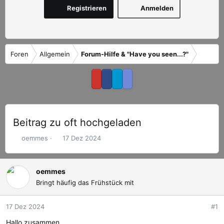
Registrieren
Anmelden
Foren
Allgemein
Forum-Hilfe & "Have you seen...?"
Beitrag zu oft hochgeladen
E
E
oemmes
17 Dez 2024
r
r
s
s
t
t
oemmes
e
e
Bringt häufig das Frühstück mit
l
l
l
l
17 Dez 2024
#1
e
t
r
a
Hallo zusammen,