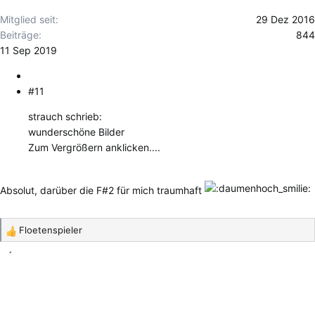
:
Mitglied seit
29 Dez 2016
Beiträge
844
11 Sep 2019
#11
strauch schrieb:
wunderschöne Bilder
Zum Vergrößern anklicken....
Absolut, darüber die F#2 für mich traumhaft
Floetenspieler
R
e
a
k
t
i