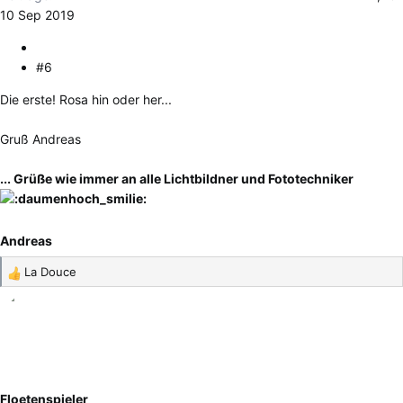
10 Sep 2019
#6
Die erste! Rosa hin oder her...
Gruß Andreas
... Grüße wie immer an alle Lichtbildner und Fototechniker
Andreas
La Douce
R
e
a
k
t
i
o
Floetenspieler