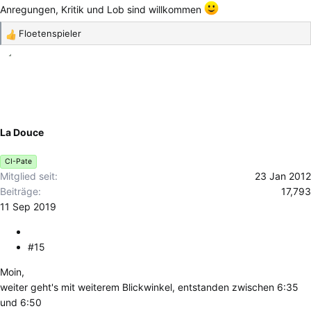
Anregungen, Kritik und Lob sind willkommen
Floetenspieler
R
e
a
k
t
i
o
La Douce
n
e
CI-Pate
n
Mitglied seit
23 Jan 2012
:
Beiträge
17,793
11 Sep 2019
#15
Moin,
weiter geht's mit weiterem Blickwinkel, entstanden zwischen 6:35
und 6:50