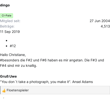
o
dingo
n
e
CI-Pate
n
Mitglied seit
27 Jun 2004
:
Beiträge
4,513
11 Sep 2019
#12
Hallo Christiane,
#besonders die F#2 und F#6 haben es mir angetan. Die F#3 und
F#4 sind mir zu knallig.
Gruß Uwe
"You don´t take a photograph, you make it". Ansel Adams
Floetenspieler
R
e
a
k