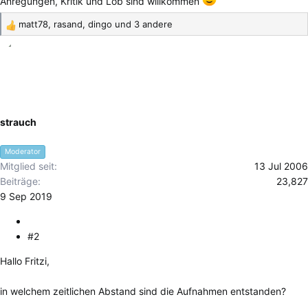
Anregungen, Kritik und Lob sind willkommen
matt78
,
rasand
,
dingo
und 3 andere
R
e
a
k
t
i
o
strauch
n
e
Moderator
n
Mitglied seit
13 Jul 2006
:
Beiträge
23,827
9 Sep 2019
#2
Hallo Fritzi,
in welchem zeitlichen Abstand sind die Aufnahmen entstanden?