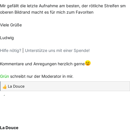
Mir gefällt die letzte Aufnahme am besten, der rötliche Streifen sm
oberen Bildrand macht es für mich zum Favoriten
Viele Grüße
Ludwig
Hilfe nötig?
|
Unterstütze uns mit einer Spende!
Kommentare und Anregungen herzlich gerne
Grün
schreibt nur der Moderator in mir.
La Douce
R
e
a
k
t
i
o
La Douce
n