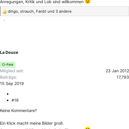
Anregungen, Kritik und Lob sind willkommen
dingo
,
strauch
,
Fanbt
und 3 andere
R
e
a
k
t
i
o
La Douce
n
e
CI-Pate
n
Mitglied seit
23 Jan 2012
:
Beiträge
17,793
15 Sep 2019
#16
Keine Kommentare?
Ein Klick macht meine Bilder groß.