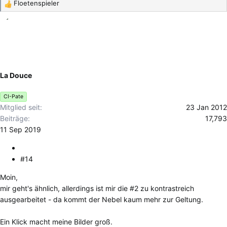
Floetenspieler
R
e
a
k
t
i
o
La Douce
n
e
CI-Pate
n
Mitglied seit
23 Jan 2012
:
Beiträge
17,793
11 Sep 2019
#14
Moin,
mir geht's ähnlich, allerdings ist mir die #2 zu kontrastreich
ausgearbeitet - da kommt der Nebel kaum mehr zur Geltung.
Ein Klick macht meine Bilder groß.