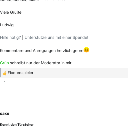
Viele Grüße
Ludwig
Hilfe nötig?
|
Unterstütze uns mit einer Spende!
Kommentare und Anregungen herzlich gerne
Grün
schreibt nur der Moderator in mir.
Floetenspieler
R
e
a
k
t
i
o
saxe
n
e
Kennt den Türsteher
n