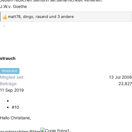
J.W.v. Goethe
matt78
,
dingo
,
rasand
und 3 andere
R
e
a
k
t
i
o
strauch
n
e
Moderator
n
Mitglied seit
13 Jul 2006
:
Beiträge
23,827
11 Sep 2019
#10
Hallo Christiane,
wunderschöne Bilder