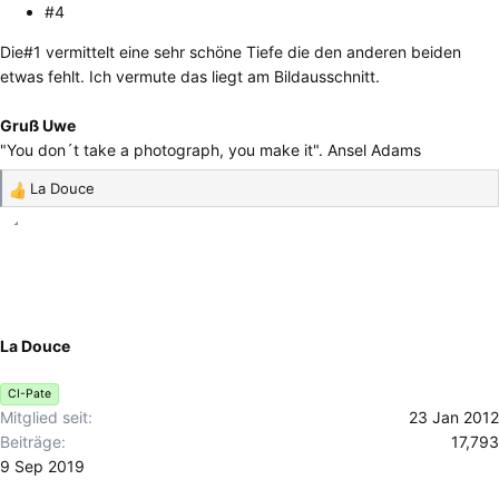
#4
Die#1 vermittelt eine sehr schöne Tiefe die den anderen beiden
etwas fehlt. Ich vermute das liegt am Bildausschnitt.
Gruß Uwe
"You don´t take a photograph, you make it". Ansel Adams
La Douce
R
e
a
k
t
i
o
La Douce
n
e
CI-Pate
n
Mitglied seit
23 Jan 2012
:
Beiträge
17,793
9 Sep 2019