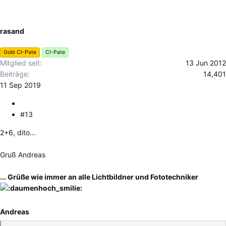
t
i
o
rasand
n
e
Gold CI-Pate
CI-Pate
n
Mitglied seit
13 Jun 2012
:
Beiträge
14,401
11 Sep 2019
#13
2+6, dito...
Gruß Andreas
... Grüße wie immer an alle Lichtbildner und Fototechniker
Andreas