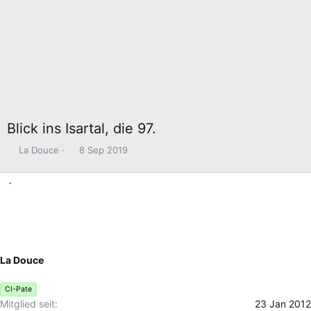
Blick ins Isartal, die 97.
E
E
La Douce
8 Sep 2019
r
r
s
s
t
t
e
e
l
l
l
l
e
t
La Douce
r
a
m
CI-Pate
Mitglied seit
23 Jan 2012