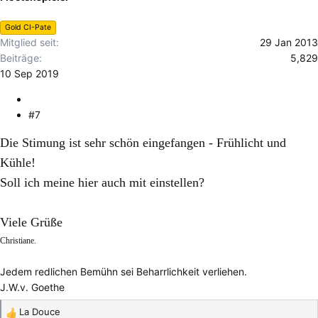
n
e
Gold CI-Pate
n
Mitglied seit
29 Jan 2013
:
Beiträge
5,829
10 Sep 2019
#7
Die Stimung ist sehr schön eingefangen - Frühlicht und
Kühle!
Soll ich meine hier auch mit einstellen?
Viele Grüße
Christiane.
Jedem redlichen Bemühn sei Beharrlichkeit verliehen.
J.W.v. Goethe
La Douce
R