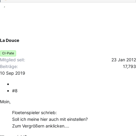
e
a
k
t
i
o
La Douce
n
e
CI-Pate
n
Mitglied seit
23 Jan 2012
:
Beiträge
17,793
10 Sep 2019
#8
Moin,
Floetenspieler schrieb:
Soll ich meine hier auch mit einstellen?
Zum Vergrößern anklicken....