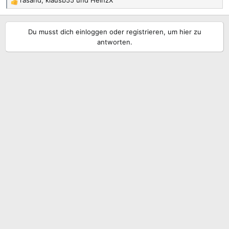
rasand
,
klausb55
und
HeinzX
R
e
a
Du musst dich einloggen oder registrieren, um hier zu
k
antworten.
t
i
o
n
e
n
: