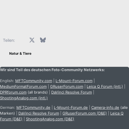
Facebook
X (Twitter)
Bluesky
LinkedIn
Reddit
Pinterest
Tumblr
WhatsApp
E-Mail
Teilen:
Natur & Tiere
Wir sind Teil des deutschen Foto-Community Netzwerks:
English:
MFTCommunity.com
|
L-Mount-Forum.com
|
MediumFormatForum.com
|
GRuserForum.com
|
Leica Q Forum (intl.)
|
DPRforum.com
(all brands)
|
DaVinci Resolve Forum
|
ShootingAnalog.com (intl.)
German:
MFTCommunity.de
|
L-Mount-Forum.de
|
Camera-info.de
(alle
Marken)
|
DaVinci Resolve Forum
|
GRuserForum.com (D&E)
|
Leica Q
Forum (D&E)
|
ShootingAnalog.com (D&E)