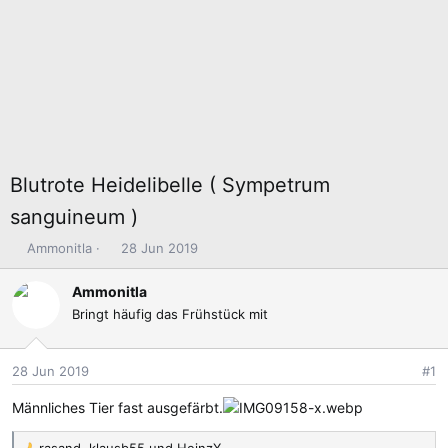
Blutrote Heidelibelle ( Sympetrum
sanguineum )
E
E
Ammonitla
28 Jun 2019
r
r
s
s
Ammonitla
t
t
Bringt häufig das Frühstück mit
e
e
l
l
l
l
28 Jun 2019
#1
e
t
Männliches Tier fast ausgefärbt.
r
a
m