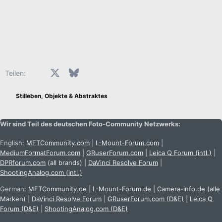
Facebook
X (Twitter)
Bluesky
LinkedIn
Reddit
Pinterest
Tumblr
WhatsApp
E-Mail
Teilen:
Stilleben, Objekte & Abstraktes
Wir sind Teil des deutschen Foto-Community Netzwerks:
English:
MFTCommunity.com
|
L-Mount-Forum.com
|
MediumFormatForum.com
|
GRuserForum.com
|
Leica Q Forum (intl.)
|
DPRforum.com
(all brands)
|
DaVinci Resolve Forum
|
ShootingAnalog.com (intl.)
German:
MFTCommunity.de
|
L-Mount-Forum.de
|
Camera-info.de
(alle
Marken)
|
DaVinci Resolve Forum
|
GRuserForum.com (D&E)
|
Leica Q
Forum (D&E)
|
ShootingAnalog.com (D&E)