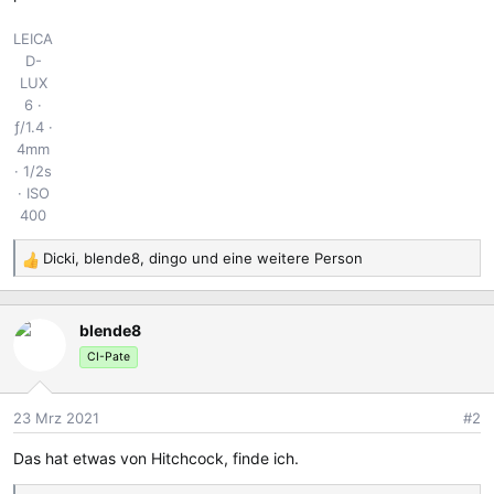
LEICA
D-
LUX
6
ƒ/1.4
4mm
1/2s
ISO
400
Dicki
,
blende8
,
dingo
und eine weitere Person
R
e
a
blende8
k
t
CI-Pate
i
o
23 Mrz 2021
#2
n
e
Das hat etwas von Hitchcock, finde ich.
n
: