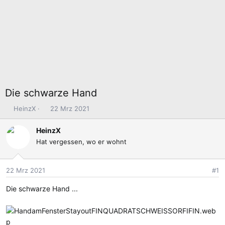
Die schwarze Hand
E
E
HeinzX
22 Mrz 2021
r
r
s
s
HeinzX
t
t
Hat vergessen, wo er wohnt
e
e
l
l
l
l
22 Mrz 2021
#1
e
t
Die schwarze Hand ...
r
a
m