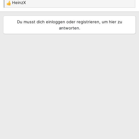
HeinzX
R
e
a
Du musst dich einloggen oder registrieren, um hier zu
k
antworten.
t
i
o
n
e
n
: