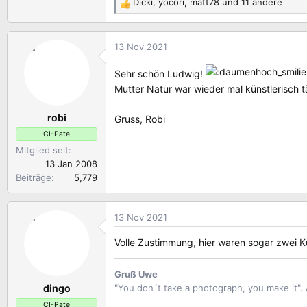
Dicki
,
yocori
,
matt78
und 11 andere
R
e
a
13 Nov 2021
k
t
Sehr schön Ludwig!
i
Mutter Natur war wieder mal künstlerisch tä
o
n
robi
e
Gruss, Robi
n
CI-Pate
:
Mitglied seit
13 Jan 2008
Beiträge
5,779
13 Nov 2021
Volle Zustimmung, hier waren sogar zwei K
Gruß Uwe
dingo
"You don´t take a photograph, you make it"
CI-Pate