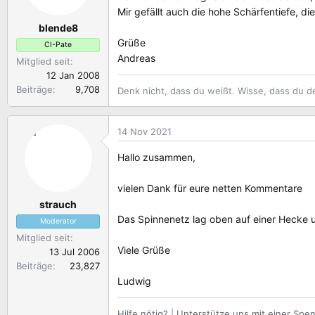
Mir gefällt auch die hohe Schärfentiefe, d
blende8
Grüße
CI-Pate
Andreas
Mitglied seit
12 Jan 2008
Beiträge
9,708
Denk nicht, dass du weißt. Wisse, dass du d
14 Nov 2021
Hallo zusammen,
vielen Dank für eure netten Kommentare
strauch
Das Spinnenetz lag oben auf einer Hecke 
Moderator
Mitglied seit
Viele Grüße
13 Jul 2006
Beiträge
23,827
Ludwig
Hilfe nötig?
|
Unterstütze uns mit einer Spe