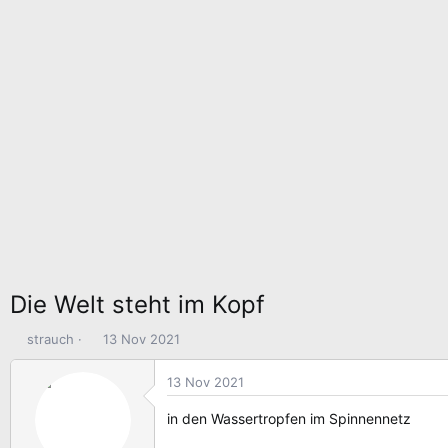
Die Welt steht im Kopf
E
E
strauch
13 Nov 2021
r
r
s
s
13 Nov 2021
t
t
e
e
in den Wassertropfen im Spinnennetz
l
l