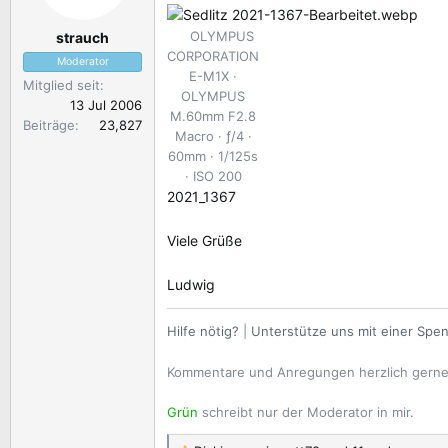
l
l
e
t
OLYMPUS
strauch
r
a
CORPORATION
Moderator
m
E-M1X
Mitglied seit
OLYMPUS
13 Jul 2006
M.60mm F2.8
Beiträge
23,827
Macro
ƒ/4
60mm
1/125s
ISO 200
2021_1367
Viele Grüße
Ludwig
Hilfe nötig?
|
Unterstütze uns mit einer Spe
Kommentare und Anregungen herzlich gern
Grün
schreibt nur der Moderator in mir.