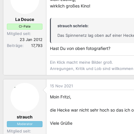
wirklich großes Kino!
La Douce
strauch schrieb:
CI-Pate
Mitglied seit
Das Spinnenetz lag oben auf einer Heck
23 Jan 2012
Beiträge
17,793
Hast Du von oben fotografiert?
Ein Klick macht meine Bilder groß.
Anregungen, Kritik und Lob sind willkomme
15 Nov 2021
Moin Fritzi,
die Hecke war nicht sehr hoch so das ich 
strauch
Viele Grüße
Moderator
Mitglied seit