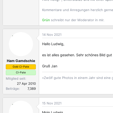
Kommentare und Anregungen herzlich gern
Grün
schreibt nur der Moderator in mir.
14 Nov 2021
Hallo Ludwig,
es ist alles gesehen. Sehr schönes Bild g
Ham Gamdschie
Gruß Jan
Gold CI-Pate
CI-Pate
«Zwölf gute Photos in einem Jahr sind eine
Mitglied seit
27 Apr 2010
Beiträge
7,389
15 Nov 2021
Moin Ludwig,