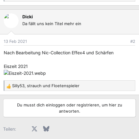
e
a
Dicki
k
Da fällt uns kein Titel mehr ein
t
i
o
13 Feb 2021
#2
n
e
Nach Bearbeitung Nic-Collection Effex4 und Schärfen
n
:
Eiszeit 2021
Silly53
,
strauch
und
Floetenspieler
R
e
a
Du musst dich einloggen oder registrieren, um hier zu
k
antworten.
t
i
o
Facebook
X (Twitter)
Bluesky
LinkedIn
Reddit
Pinterest
Tumblr
WhatsApp
E-Mail
Teilen:
n
e