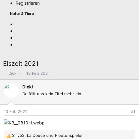
Registrieren
Natur & Tiere
Eiszeit 2021
E
E
Dicki
13 Feb 2021
r
r
s
s
Dicki
t
t
Da fällt uns kein Titel mehr ein
e
e
l
l
l
l
13 Feb 2021
#1
e
t
r
a
m
Silly53
,
La Douce
und
Floetenspieler
R