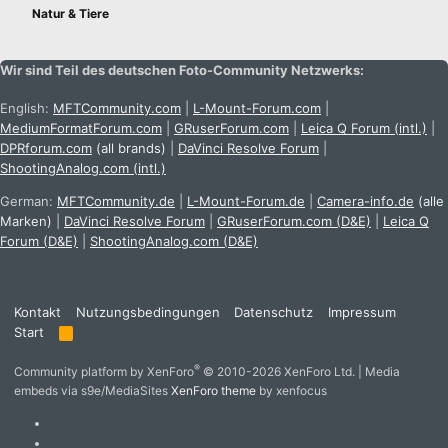
Natur & Tiere
n
:
Wir sind Teil des deutschen Foto-Community Netzwerks:
English:
MFTCommunity.com
|
L-Mount-Forum.com
|
MediumFormatForum.com
|
GRuserForum.com
|
Leica Q Forum (intl.)
|
DPRforum.com
(all brands)
|
DaVinci Resolve Forum
|
ShootingAnalog.com (intl.)
German:
MFTCommunity.de
|
L-Mount-Forum.de
|
Camera-info.de
(alle
Marken)
|
DaVinci Resolve Forum
|
GRuserForum.com (D&E)
|
Leica Q
Forum (D&E)
|
ShootingAnalog.com (D&E)
Kontakt
Nutzungsbedingungen
Datenschutz
Impressum
Start
R
S
S
®
Community platform by XenForo
© 2010-2026 XenForo Ltd.
|
Media
embeds via s9e/MediaSites
XenForo theme
by xenfocus