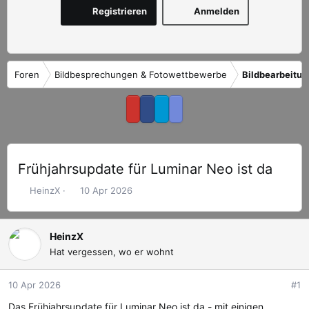
Registrieren
Anmelden
Foren
Bildbesprechungen & Fotowettbewerbe
Bildbearbeitun
Frühjahrsupdate für Luminar Neo ist da
E
E
HeinzX
10 Apr 2026
r
r
s
s
t
t
HeinzX
e
e
Hat vergessen, wo er wohnt
l
l
l
l
10 Apr 2026
#1
e
t
r
a
Das Frühjahrsupdate für Luminar Neo ist da - mit einigen