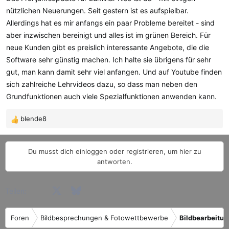
m
nützlichen Neuerungen. Seit gestern ist es aufspielbar.
Allerdings hat es mir anfangs ein paar Probleme bereitet - sind
aber inzwischen bereinigt und alles ist im grünen Bereich. Für
neue Kunden gibt es preislich interessante Angebote, die die
Software sehr günstig machen. Ich halte sie übrigens für sehr
gut, man kann damit sehr viel anfangen. Und auf Youtube finden
sich zahlreiche Lehrvideos dazu, so dass man neben den
Grundfunktionen auch viele Spezialfunktionen anwenden kann.
blende8
R
e
a
Du musst dich einloggen oder registrieren, um hier zu
k
antworten.
t
i
o
Facebook
X (Twitter)
Bluesky
LinkedIn
Reddit
Pinterest
Tumblr
WhatsApp
E-Mail
Teilen:
n
e
n
Foren
Bildbesprechungen & Fotowettbewerbe
Bildbearbeitun
: