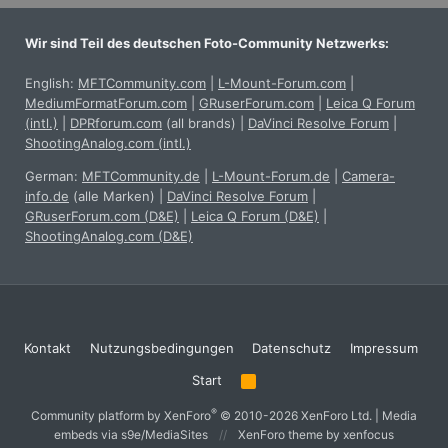
Wir sind Teil des deutschen Foto-Community Netzwerks:
English:
MFTCommunity.com
|
L-Mount-Forum.com
|
MediumFormatForum.com
|
GRuserForum.com
|
Leica Q Forum
(intl.)
|
DPRforum.com
(all brands)
|
DaVinci Resolve Forum
|
ShootingAnalog.com (intl.)
German:
MFTCommunity.de
|
L-Mount-Forum.de
|
Camera-
info.de
(alle Marken)
|
DaVinci Resolve Forum
|
GRuserForum.com (D&E)
|
Leica Q Forum (D&E)
|
ShootingAnalog.com (D&E)
Kontakt
Nutzungsbedingungen
Datenschutz
Impressum
Start
R
S
S
®
Community platform by XenForo
© 2010-2026 XenForo Ltd.
|
Media
embeds via s9e/MediaSites
XenForo theme
by xenfocus