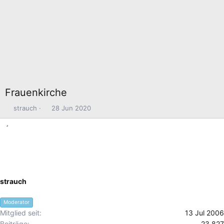
Frauenkirche
E
E
strauch
28 Jun 2020
r
r
s
s
t
t
e
e
l
l
l
l
e
t
strauch
r
a
m
Moderator
Mitglied seit
13 Jul 2006
Beiträge
23,827