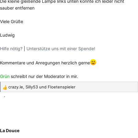
Die kleine gleißende Lampe links unten konnte ich leider nicht
sauber entfernen
Viele Grüße
Ludwig
Hilfe nötig?
|
Unterstütze uns mit einer Spende!
Kommentare und Anregungen herzlich gerne
Grün
schreibt nur der Moderator in mir.
crazy.le
,
Silly53
und
Floetenspieler
R
e
a
k
t
i
o
La Douce
n