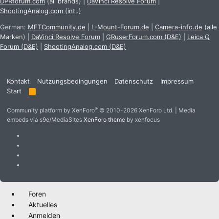
DPRforum.com
(all brands)
|
DaVinci Resolve Forum
|
ShootingAnalog.com (intl.)
German:
MFTCommunity.de
|
L-Mount-Forum.de
|
Camera-info.de
(alle
Marken)
|
DaVinci Resolve Forum
|
GRuserForum.com (D&E)
|
Leica Q
Forum (D&E)
|
ShootingAnalog.com (D&E)
Kontakt
Nutzungsbedingungen
Datenschutz
Impressum
Start
R
S
S
®
Community platform by XenForo
© 2010-2026 XenForo Ltd.
|
Media
embeds via s9e/MediaSites
XenForo theme
by xenfocus
Foren
Aktuelles
Anmelden