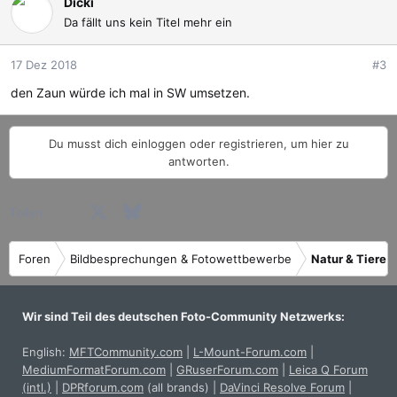
Dicki
Da fällt uns kein Titel mehr ein
17 Dez 2018
#3
den Zaun würde ich mal in SW umsetzen.
Du musst dich einloggen oder registrieren, um hier zu
antworten.
Facebook
X (Twitter)
Bluesky
LinkedIn
Reddit
Pinterest
Tumblr
WhatsApp
E-Mail
Teilen:
Foren
Bildbesprechungen & Fotowettbewerbe
Natur & Tiere
Wir sind Teil des deutschen Foto-Community Netzwerks:
English:
MFTCommunity.com
|
L-Mount-Forum.com
|
MediumFormatForum.com
|
GRuserForum.com
|
Leica Q Forum
(intl.)
|
DPRforum.com
(all brands)
|
DaVinci Resolve Forum
|