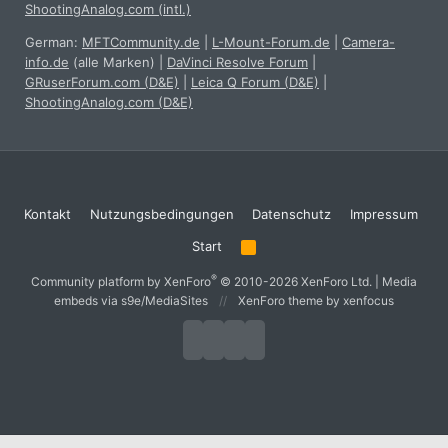
ShootingAnalog.com (intl.)
German:
MFTCommunity.de
|
L-Mount-Forum.de
|
Camera-
info.de
(alle Marken)
|
DaVinci Resolve Forum
|
GRuserForum.com (D&E)
|
Leica Q Forum (D&E)
|
ShootingAnalog.com (D&E)
Kontakt
Nutzungsbedingungen
Datenschutz
Impressum
Start
R
S
S
®
Community platform by XenForo
© 2010-2026 XenForo Ltd.
|
Media
embeds via s9e/MediaSites
XenForo theme
by xenfocus