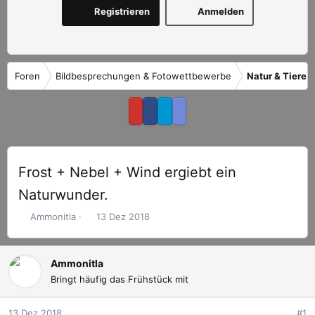
Registrieren
Anmelden
Foren
Bildbesprechungen & Fotowettbewerbe
Natur & Tiere
Frost + Nebel + Wind ergiebt ein
Naturwunder.
E
E
Ammonitla
13 Dez 2018
r
r
s
s
t
t
Ammonitla
e
e
Bringt häufig das Frühstück mit
l
l
l
l
13 Dez 2018
#1
e
t