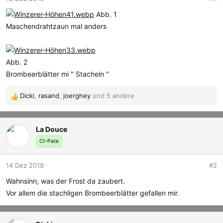
r
a
Abb. 1
m
Maschendrahtzaun mal anders
Abb. 2
Brombeerblätter mi " Stacheln "
Dicki
,
rasand
,
joerghey
und 5 andere
R
e
a
La Douce
k
t
CI-Pate
i
o
14 Dez 2018
#2
n
e
Wahnsinn, was der Frost da zaubert.
n
Vor allem die stachligen Brombeerblätter gefallen mir.
: