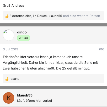
Gruß Andreas
Floetenspieler
,
La Douce
,
klausb55
und eine weitere Person
R
e
a
dingo
k
t
CI-Pate
i
o
3 Jul 2019
#16
n
e
Friedhofsbilder verdeutlichen ja immer auch unsere
n
Vergänglichkeit. Daher bin ich dankbar, dass du die Serie mit
:
zwei hübschen Blüten abschließt. Die 25 gefällt mir gut.
rasand
R
e
a
k
klausb55
K
t
Läuft öfters hier vorbei
i