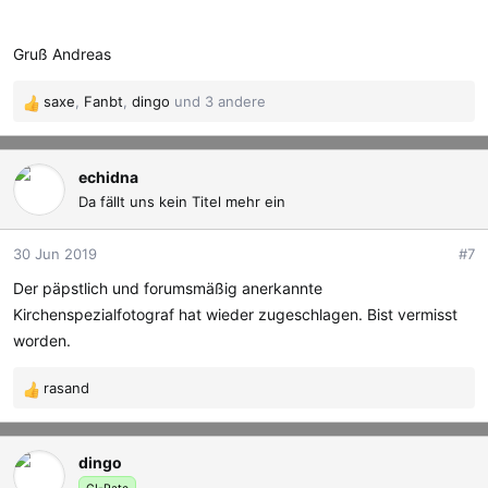
Gruß Andreas
saxe
,
Fanbt
,
dingo
und 3 andere
R
e
a
k
echidna
t
Da fällt uns kein Titel mehr ein
i
o
30 Jun 2019
#7
n
e
Der päpstlich und forumsmäßig anerkannte
n
Kirchenspezialfotograf hat wieder zugeschlagen. Bist vermisst
:
worden.
rasand
R
e
a
dingo
k
t