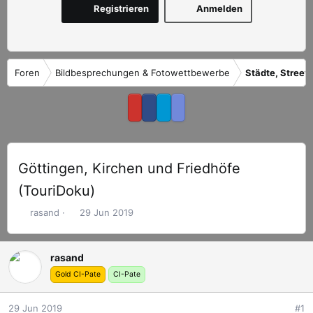
Registrieren
Anmelden
Foren
Bildbesprechungen & Fotowettbewerbe
Städte, Street 
Göttingen, Kirchen und Friedhöfe
(TouriDoku)
E
E
rasand
29 Jun 2019
r
r
s
s
t
t
rasand
e
e
Gold CI-Pate
CI-Pate
l
l
l
l
29 Jun 2019
#1
e
t