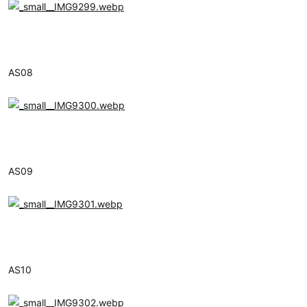
AS08
AS09
AS10