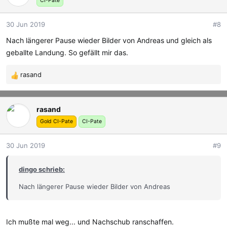
CI-Pate
i
o
30 Jun 2019
#8
n
e
Nach längerer Pause wieder Bilder von Andreas und gleich als
n
geballte Landung. So gefällt mir das.
:
rasand
R
e
a
rasand
k
t
Gold CI-Pate
CI-Pate
i
o
30 Jun 2019
#9
n
e
dingo schrieb:
n
:
Nach längerer Pause wieder Bilder von Andreas
Ich mußte mal weg... und Nachschub ranschaffen.