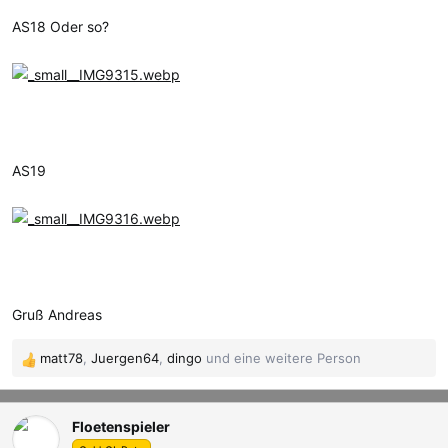
AS18 Oder so?
AS19
Gruß Andreas
matt78
,
Juergen64
,
dingo
und eine weitere Person
R
e
a
Floetenspieler
k
t