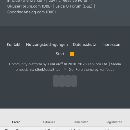
info.de
(alle Marken)
|
DaVinci Resolve Forum
|
GRuserForum.com (D&E)
|
Leica Q Forum (D&E)
|
ShootingAnalog.com (D&E)
Kontakt
Nutzungsbedingungen
Datenschutz
Impressum
Start
R
S
S
®
Community platform by XenForo
© 2010-2026 XenForo Ltd.
|
Media
embeds via s9e/MediaSites
XenForo theme
by xenfocus
Foren
Aktuelles
Anmelden
Registrieren