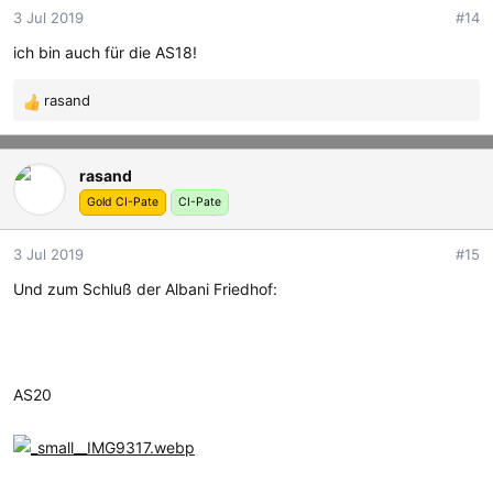
o
3 Jul 2019
#14
n
e
ich bin auch für die AS18!
n
:
rasand
R
e
a
rasand
k
t
Gold CI-Pate
CI-Pate
i
o
3 Jul 2019
#15
n
e
Und zum Schluß der Albani Friedhof:
n
:
AS20