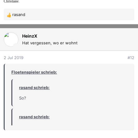
Christiane.
rasand
R
e
a
k
HeinzX
t
Hat vergessen, wo er wohnt
i
o
2 Jul 2019
#12
n
e
Floetenspieler schrieb:
n
:
rasand schrieb:
So?
rasand schrieb:
Oder so?