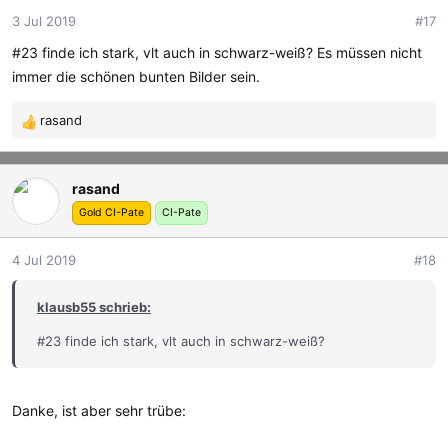
o
3 Jul 2019
#17
n
e
#23 finde ich stark, vlt auch in schwarz-weiß? Es müssen nicht
n
immer die schönen bunten Bilder sein.
:
rasand
R
e
a
rasand
k
t
Gold CI-Pate
CI-Pate
i
o
4 Jul 2019
#18
n
e
klausb55 schrieb:
n
:
#23 finde ich stark, vlt auch in schwarz-weiß?
Danke, ist aber sehr trübe: