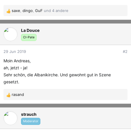
saxe
,
dingo
,
GuF
und 4 andere
R
e
a
La Douce
k
t
CI-Pate
i
o
29 Jun 2019
#2
n
e
Moin Andreas,
n
ah, jetzt - ja!
:
Sehr schön, die Albanikirche. Und gewohnt gut in Szene
gesetzt.
rasand
R
e
a
strauch
k
t
Moderator
i