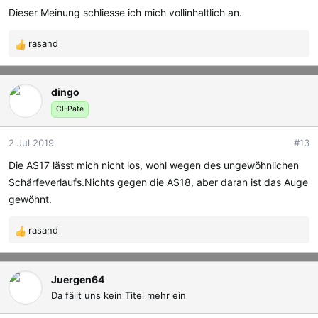
Dieser Meinung schliesse ich mich vollinhaltlich an.
Ich finde beide schön, wobei mich das zweite mehr
rasand
anspricht wegen der Schärfe auf dem
R
e
Bildmittelpunkt. Der Blick wird mehr in das Bild
a
hineingesogen.
dingo
k
t
CI-Pate
i
Viele Grüße
o
2 Jul 2019
#13
n
Christiane.
e
Die AS17 lässt mich nicht los, wohl wegen des ungewöhnlichen
n
Schärfeverlaufs.Nichts gegen die AS18, aber daran ist das Auge
:
gewöhnt.
rasand
R
e
a
k
Juergen64
t
Da fällt uns kein Titel mehr ein
i