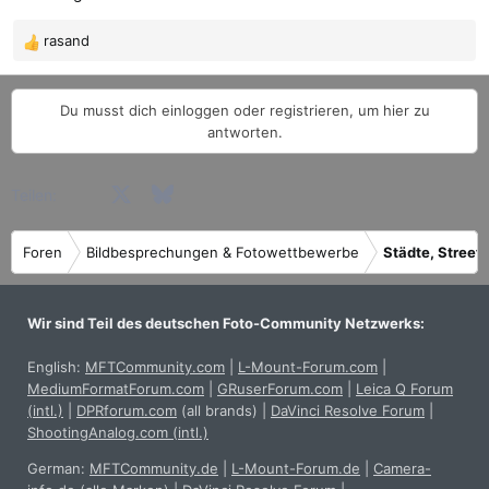
:
rasand
R
e
a
Du musst dich einloggen oder registrieren, um hier zu
k
antworten.
t
i
o
Facebook
X (Twitter)
Bluesky
LinkedIn
Reddit
Pinterest
Tumblr
WhatsApp
E-Mail
Teilen:
n
e
n
Foren
Bildbesprechungen & Fotowettbewerbe
Städte, Street 
:
Wir sind Teil des deutschen Foto-Community Netzwerks:
English:
MFTCommunity.com
|
L-Mount-Forum.com
|
MediumFormatForum.com
|
GRuserForum.com
|
Leica Q Forum
(intl.)
|
DPRforum.com
(all brands)
|
DaVinci Resolve Forum
|
ShootingAnalog.com (intl.)
German:
MFTCommunity.de
|
L-Mount-Forum.de
|
Camera-