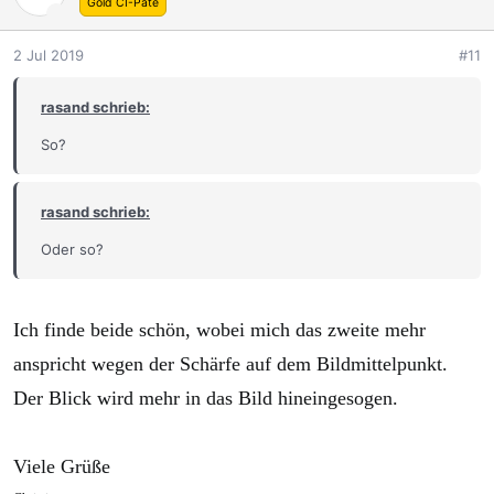
Gold CI-Pate
i
o
2 Jul 2019
#11
n
e
rasand schrieb:
n
:
So?
rasand schrieb:
Oder so?
Ich finde beide schön, wobei mich das zweite mehr
anspricht wegen der Schärfe auf dem Bildmittelpunkt.
Der Blick wird mehr in das Bild hineingesogen.
Viele Grüße