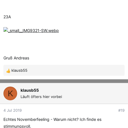
23A
Gruß Andreas
klausb55
R
e
a
k
klausb55
K
t
Läuft öfters hier vorbei
i
o
4 Jul 2019
#19
n
e
Echtes Novemberfeeling - Warum nicht? Ich finde es
n
stimmungsvoll.