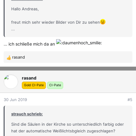
Hallo Andreas,
freut mich sehr wieder Bilder von Dir zu sehen
...
... ich schließe mich da an
rasand
R
e
a
rasand
k
t
Gold CI-Pate
CI-Pate
i
o
30 Jun 2019
#5
n
e
strauch schrieb:
n
:
Sind die Säulen in der Kirche so unterschiedlich farbig oder
hat der automatische Weißlichtsbgleich zugeschlagen?