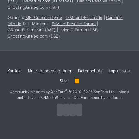
(intl.)
|
DPRforum.com
(all brands)
|
DaVinci Resolve Forum
|
ShootingAnalog.com (intl.)
German:
MFTCommunity.de
|
L-Mount-Forum.de
|
Camera-
info.de
(alle Marken)
|
DaVinci Resolve Forum
|
GRuserForum.com (D&E)
|
Leica Q Forum (D&E)
|
ShootingAnalog.com (D&E)
Kontakt
Nutzungsbedingungen
Datenschutz
Impressum
Start
R
S
S
®
Community platform by XenForo
© 2010-2026 XenForo Ltd.
|
Media
embeds via s9e/MediaSites
XenForo theme
by xenfocus