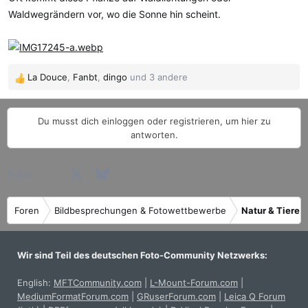
m
Waldwegrändern vor, wo die Sonne hin scheint.
La Douce
,
Fanbt
,
dingo
und 3 andere
R
e
a
Du musst dich einloggen oder registrieren, um hier zu
k
antworten.
t
i
o
Facebook
X (Twitter)
Bluesky
LinkedIn
Reddit
Pinterest
Tumblr
WhatsApp
E-Mail
Teilen:
n
e
n
Foren
Bildbesprechungen & Fotowettbewerbe
Natur & Tiere
:
Wir sind Teil des deutschen Foto-Community Netzwerks:
English:
MFTCommunity.com
|
L-Mount-Forum.com
|
MediumFormatForum.com
|
GRuserForum.com
|
Leica Q Forum