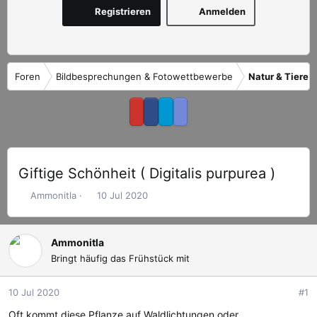
Registrieren
Anmelden
Foren
Bildbesprechungen & Fotowettbewerbe
Natur & Tiere
Giftige Schönheit ( Digitalis purpurea )
E
E
Ammonitla
10 Jul 2020
r
r
s
s
t
t
Ammonitla
e
e
Bringt häufig das Frühstück mit
l
l
l
l
10 Jul 2020
#1
e
t
r
a
Oft kommt diese Pflanze auf Waldlichtungen oder