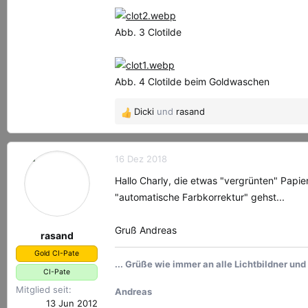
Abb. 3 Clotilde
Abb. 4 Clotilde beim Goldwaschen
Dicki
und
rasand
R
e
a
k
16 Dez 2018
t
Hallo Charly, die etwas "vergrünten" Pap
i
"automatische Farbkorrektur" gehst...
o
n
e
Gruß Andreas
rasand
n
Gold CI-Pate
:
... Grüße wie immer an alle Lichtbildner un
CI-Pate
Mitglied seit
Andreas
13 Jun 2012