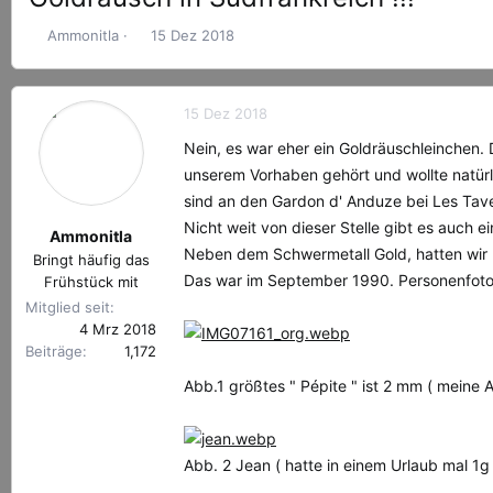
E
E
Ammonitla
15 Dez 2018
r
r
s
s
t
t
15 Dez 2018
e
e
l
l
Nein, es war eher ein Goldräuschleinchen.
l
l
unserem Vorhaben gehört und wollte natür
e
t
sind an den Gardon d' Anduze bei Les Tave
r
a
Nicht weit von dieser Stelle gibt es auch
m
Ammonitla
Neben dem Schwermetall Gold, hatten wir 
Bringt häufig das
Das war im September 1990. Personenfot
Frühstück mit
Mitglied seit
4 Mrz 2018
Beiträge
1,172
Abb.1 größtes " Pépite " ist 2 mm ( meine
Abb. 2 Jean ( hatte in einem Urlaub mal 1g