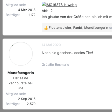
Mitglied seit
4 Mrz 2018
Abb. 2
Beiträge
1,172
Ich glaube von der Größe her, bin ich mit m
Floetenspieler
,
Fanbt
,
Mondfaengerin
un
R
e
a
k
14 Mai 2020
t
Noch nie gesehen.. cooles Tier!
i
o
Grüaßle Rosmarie
n
e
Mondfaengerin
n
Hat seine
:
Zahnbürste bei
uns
Mitglied seit
2 Sep 2016
Beiträge
2,570