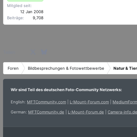
Mitglied seit
12 Jan 2008
Beiträge
9,708
Facebook
X (Twitter)
Bluesky
LinkedIn
Reddit
Pinterest
Tumblr
WhatsApp
E-Mail
Teilen:
Foren
Bildbesprechungen & Fotowettbewerbe
Natur & Tie
Wir sind Teil des deutschen Foto-Community Netzwerks:
English:
MFTCommunity.com
|
L-Mount-Forum.com
|
MediumForm
German:
MFTCommunity.de
|
L-Mount-Forum.de
|
Camera-info.d