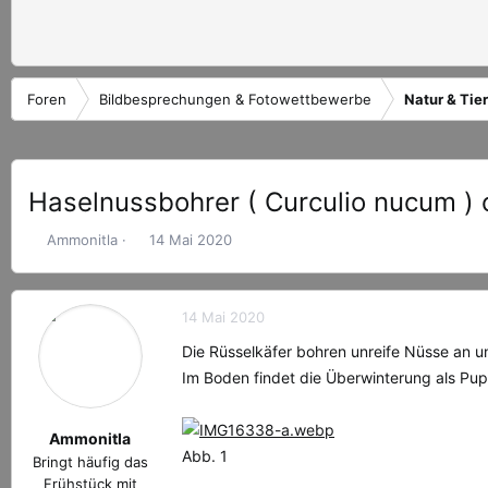
Foren
Bildbesprechungen & Fotowettbewerbe
Natur & Tie
Haselnussbohrer ( Curculio nucum )
E
E
Ammonitla
14 Mai 2020
r
r
s
s
t
t
14 Mai 2020
e
e
l
l
Die Rüsselkäfer bohren unreife Nüsse an und
l
l
Im Boden findet die Überwinterung als Pup
e
t
r
a
m
Ammonitla
Abb. 1
Bringt häufig das
Frühstück mit