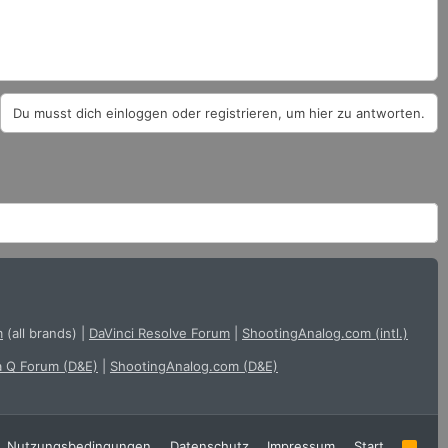
Du musst dich einloggen oder registrieren, um hier zu antworten.
m
(all brands)
|
DaVinci Resolve Forum
|
ShootingAnalog.com (intl.)
a Q Forum (D&E)
|
ShootingAnalog.com (D&E)
Nutzungsbedingungen
Datenschutz
Impressum
Start
R