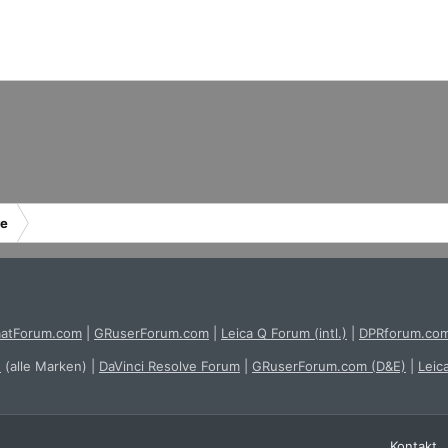
re
atForum.com
|
GRuserForum.com
|
Leica Q Forum (intl.)
|
DPRforum.co
e
(alle Marken)
|
DaVinci Resolve Forum
|
GRuserForum.com (D&E)
|
Leic
Kontakt