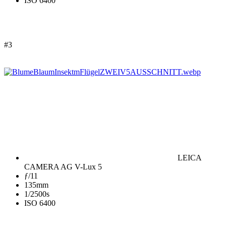
ISO 6400
#3
LEICA
CAMERA AG V-Lux 5
ƒ/11
135mm
1/2500s
ISO 6400