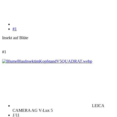
#1
Insekt auf Blüte
#1
LEICA
CAMERA AG V-Lux 5
ƒ/11