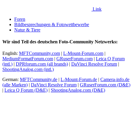
Link
Foren
Bildbesprechungen & Fotowettbewerbe
Natur & Tiere
Wir sind Teil des deutschen Foto-Community Netzwerks:
English:
MFTCommunity.com
|
L-Mount-Forum.com
|
MediumFormatForum.com
|
GRuserForum.com
|
Leica Q Forum
(intl.)
|
DPRforum.com
(all brands)
|
DaVinci Resolve Forum
|
ShootingAnalog.com (intl.)
German:
MFTCommunity.de
|
L-Mount-Forum.de
|
Camera-info.de
(alle Marken)
|
DaVinci Resolve Forum
|
GRuserForum.com (D&E)
|
Leica Q Forum (D&E)
|
ShootingAnalog.com (D&E)