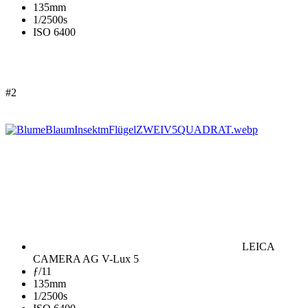
135mm
1/2500s
ISO 6400
#2
LEICA
CAMERA AG V-Lux 5
ƒ/11
135mm
1/2500s