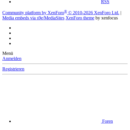
RSS
®
Community platform by XenForo
© 2010-2026 XenForo Ltd.
|
Media embeds via s9e/MediaSites
XenForo theme
by xenfocus
Menü
Anmelden
Registrieren
Foren