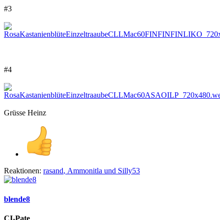
#3
#4
Grüsse Heinz
Reaktionen:
rasand
,
Ammonitla
und
Silly53
blende8
CI-Pate