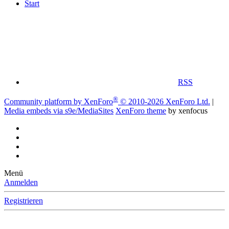
Start
RSS
®
Community platform by XenForo
© 2010-2026 XenForo Ltd.
|
Media embeds via s9e/MediaSites
XenForo theme
by xenfocus
Menü
Anmelden
Registrieren