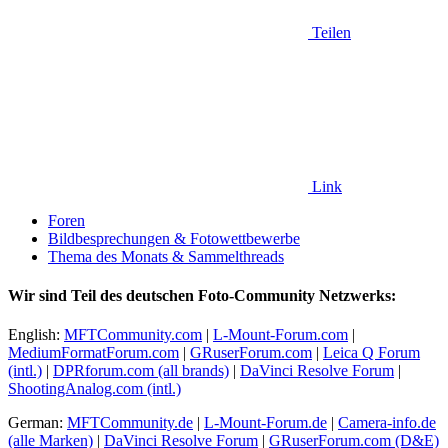
Teilen
Link
Foren
Bildbesprechungen & Fotowettbewerbe
Thema des Monats & Sammelthreads
Wir sind Teil des deutschen Foto-Community Netzwerks:
English:
MFTCommunity.com
|
L-Mount-Forum.com
|
MediumFormatForum.com
|
GRuserForum.com
|
Leica Q Forum
(intl.)
|
DPRforum.com
(all brands)
|
DaVinci Resolve Forum
|
ShootingAnalog.com (intl.)
German:
MFTCommunity.de
|
L-Mount-Forum.de
|
Camera-info.de
(alle Marken)
|
DaVinci Resolve Forum
|
GRuserForum.com (D&E)