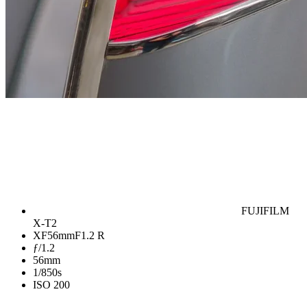
FUJIFILM
X-T2
XF56mmF1.2 R
ƒ/1.2
56mm
1/850s
ISO 200