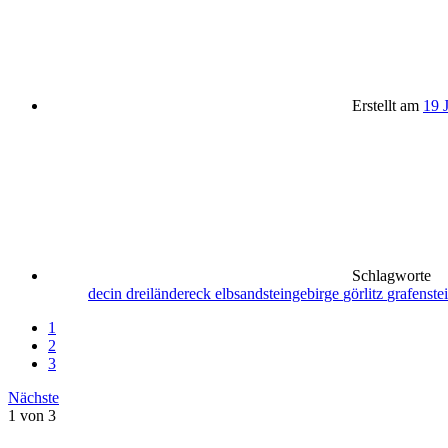
Erstellt am
19 
Schlagworte
decin
dreiländereck
elbsandsteingebirge
görlitz
grafenste
1
2
3
Nächste
1 von 3