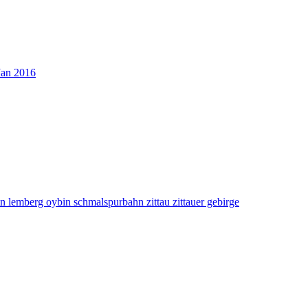
Jan 2016
in
lemberg
oybin
schmalspurbahn
zittau
zittauer gebirge