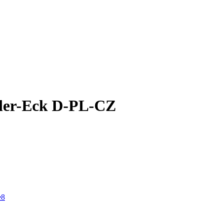
änder-Eck D-PL-CZ
e8