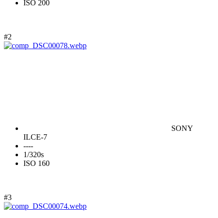
ISO 200
#2
SONY
ILCE-7
----
1/320s
ISO 160
#3