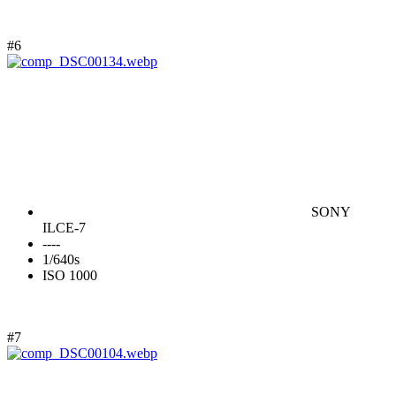
#6
SONY
ILCE-7
----
1/640s
ISO 1000
#7