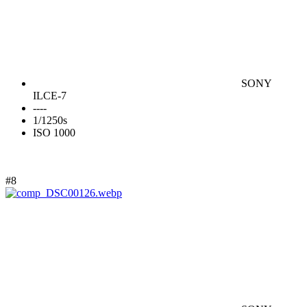
SONY
ILCE-7
----
1/1250s
ISO 1000
#8