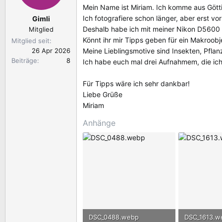
l
l
Mein Name ist Miriam. Ich komme aus Gött
e
t
Ich fotografiere schon länger, aber erst v
Gimli
r
a
Deshalb habe ich mit meiner Nikon D5600 v
Mitglied
m
Könnt ihr mir Tipps geben für ein Makroobj
Mitglied seit
26 Apr 2026
Meine Lieblingsmotive sind Insekten, Pfla
Beiträge
8
Ich habe euch mal drei Aufnahmem, die i
Für Tipps wäre ich sehr dankbar!
Liebe Grüße
Miriam
Anhänge
DSC_0488.webp
DSC_1613.w