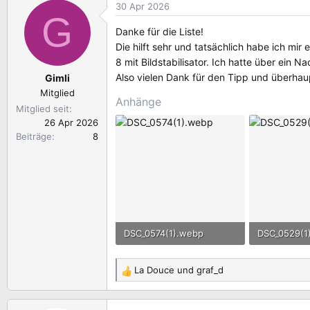
30 Apr 2026
G
Danke für die Liste!
Die hilft sehr und tatsächlich habe ich mir
8 mit Bildstabilisator. Ich hatte über ein
Also vielen Dank für den Tipp und überhaup
Gimli
Mitglied
Anhänge
Mitglied seit
26 Apr 2026
Beiträge
8
DSC_0574(1).webp
DSC_0529(1
336.3 KB · Aufrufe: 6
76.2 KB · Au
La Douce
und
graf_d
R
e
a