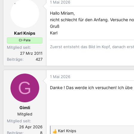
1 Mai 2026
k
t
Hallo Miriam,
i
nicht schlecht für den Anfang. Versuche no
o
Gruß
n
Karl
Karl Knips
e
n
CI-Pate
:
Zuerst entsteht das Bild im Kopf, danach erst
Mitglied seit
27 Mrz 2011
Beiträge
427
1 Mai 2026
G
Danke ! Das werde ich versuchen! Ich übe
Gimli
Mitglied
Mitglied seit
26 Apr 2026
Karl Knips
Beiträge
8
R