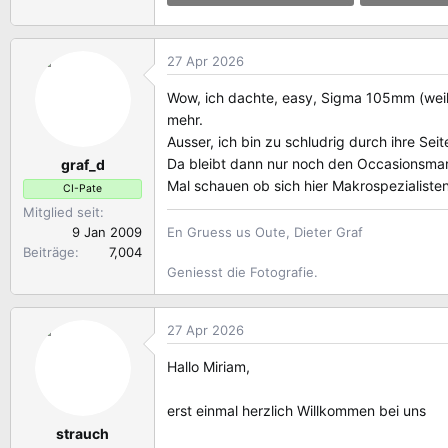
57.3 KB · Aufrufe: 5
66.6 KB · Au
27 Apr 2026
Wow, ich dachte, easy, Sigma 105mm (weil 
mehr.
Ausser, ich bin zu schludrig durch ihre Seit
Da bleibt dann nur noch den Occasionsmarkt
graf_d
Mal schauen ob sich hier Makrospezialiste
CI-Pate
Mitglied seit
9 Jan 2009
En Gruess us Oute, Dieter Graf
Beiträge
7,004
Geniesst die Fotografie.
27 Apr 2026
Hallo Miriam,
erst einmal herzlich Willkommen bei uns
strauch