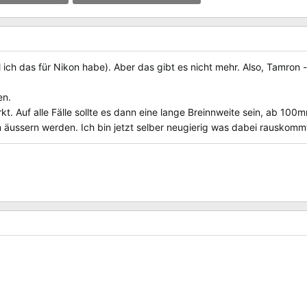
frufe: 5
330.1 KB · Aufrufe: 5
ich das für Nikon habe). Aber das gibt es nicht mehr. Also, Tamron 
en.
. Auf alle Fälle sollte es dann eine lange Breinnweite sein, ab 100m
n äussern werden. Ich bin jetzt selber neugierig was dabei rauskomm