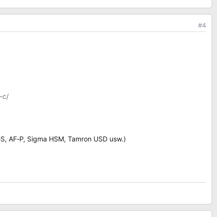
#4
-c/
S, AF‑P, Sigma HSM, Tamron USD usw.)