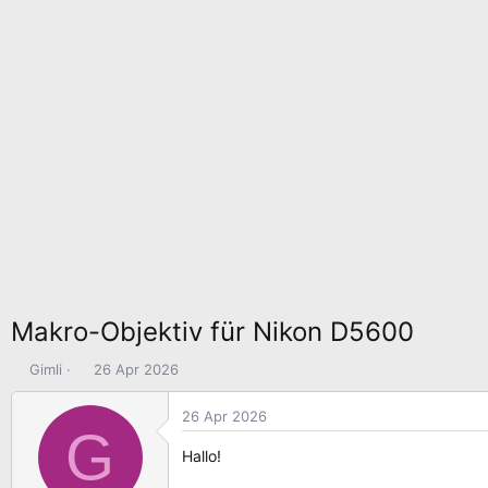
Makro-Objektiv für Nikon D5600
E
E
Gimli
26 Apr 2026
r
r
s
s
26 Apr 2026
G
t
t
e
e
Hallo!
l
l