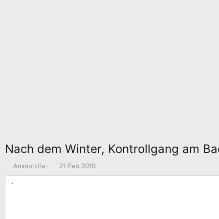
Nach dem Winter, Kontrollgang am B
E
E
Ammonitla
21 Feb 2019
r
r
s
s
t
t
e
e
l
l