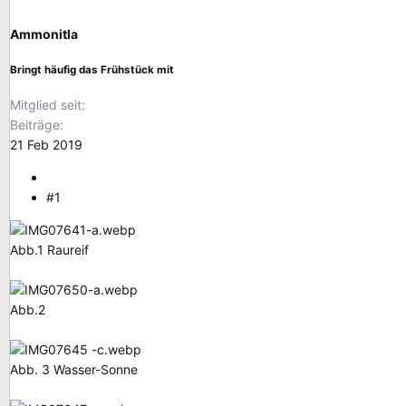
l
l
e
t
Ammonitla
r
a
m
Bringt häufig das Frühstück mit
Mitglied seit
Beiträge
21 Feb 2019
#1
Abb.1 Raureif
Abb.2
Abb. 3 Wasser-Sonne