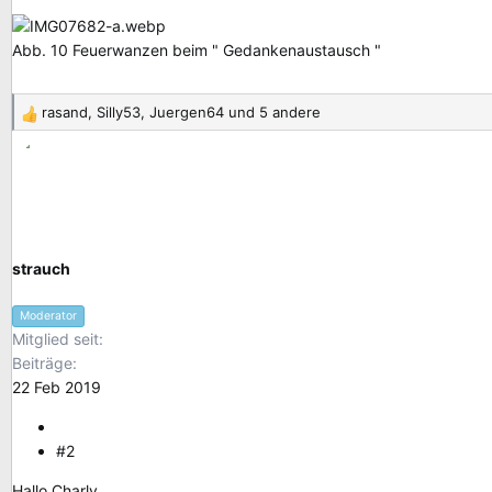
Abb. 10 Feuerwanzen beim " Gedankenaustausch "
rasand
,
Silly53
,
Juergen64
und 5 andere
R
e
a
k
t
i
o
strauch
n
e
Moderator
n
Mitglied seit
:
Beiträge
22 Feb 2019
#2
Hallo Charly,