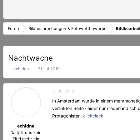
Foren
Bildbesprechungen & Fotowettbewerbe
Bildbearbei
Nachtwache
E
E
echidna
31 Jul 2019
r
r
s
s
t
t
31 Jul 2019
e
e
l
l
In Amsterdam wurde in einem mehrmonatigen
l
l
verlinkten Seite (leider nur niederländisc
e
t
Protagonisten.
clickclack
r
a
m
echidna
Da fällt uns kein
Titel mehr ein