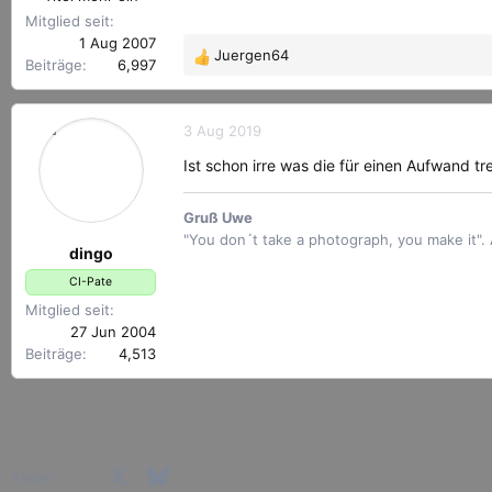
Mitglied seit
1 Aug 2007
Juergen64
R
Beiträge
6,997
e
a
k
3 Aug 2019
t
Ist schon irre was die für einen Aufwand tr
i
o
Gruß Uwe
n
"You don´t take a photograph, you make it"
e
dingo
n
CI-Pate
:
Mitglied seit
27 Jun 2004
Beiträge
4,513
Facebook
X (Twitter)
Bluesky
LinkedIn
Reddit
Pinterest
Tumblr
WhatsApp
E-Mail
Teilen: