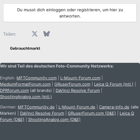
Du musst dich einloggen oder registrieren, um hier zu
antworten.
Facebook
X (Twitter)
Bluesky
LinkedIn
Reddit
Pinterest
Tumblr
WhatsApp
E-Mail
Teilen:
Gebrauchtmarkt
Wir sind Teil des deutschen Foto-Community Netzwerks:
English:
MFTCommunity.com
|
L-Mount-Forum.com
|
MediumFormatForum.com
|
GRuserForum.com
|
Leica Q Forum (intl.)
|
DPRforum.com
(all brands)
|
DaVinci Resolve Forum
|
ShootingAnalog.com (intl.)
German:
MFTCommunity.de
|
L-Mount-Forum.de
|
Camera-info.de
(alle
Marken)
|
DaVinci Resolve Forum
|
GRuserForum.com (D&E)
|
Leica Q
Forum (D&E)
|
ShootingAnalog.com (D&E)