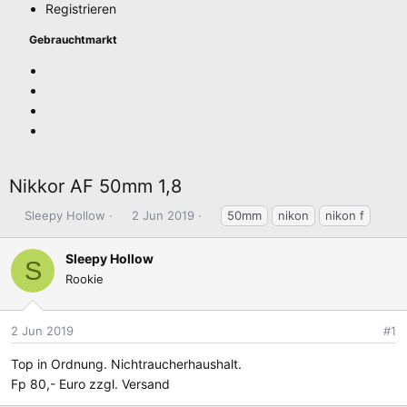
Registrieren
Gebrauchtmarkt
Nikkor AF 50mm 1,8
E
E
S
Sleepy Hollow
2 Jun 2019
50mm
nikon
nikon f
r
r
c
s
s
h
Sleepy Hollow
S
t
t
l
Rookie
e
e
a
l
l
g
l
l
w
2 Jun 2019
#1
e
t
o
r
a
r
Top in Ordnung. Nichtraucherhaushalt.
m
t
Fp 80,- Euro zzgl. Versand
e