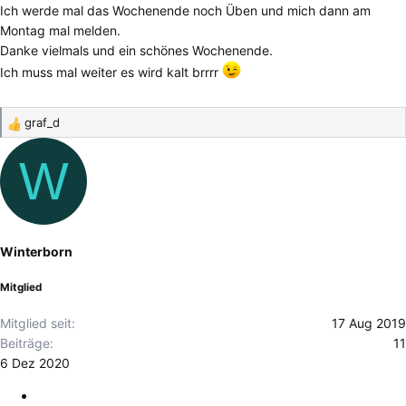
Ich werde mal das Wochenende noch Üben und mich dann am
Montag mal melden.
Danke vielmals und ein schönes Wochenende.
Ich muss mal weiter es wird kalt brrrr
graf_d
R
e
W
a
k
t
i
o
Winterborn
n
e
Mitglied
n
:
Mitglied seit
17 Aug 2019
Beiträge
11
6 Dez 2020