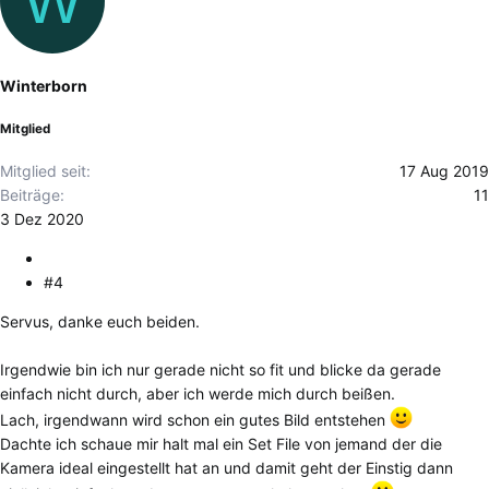
W
k
t
i
o
Winterborn
n
e
Mitglied
n
:
Mitglied seit
17 Aug 2019
Beiträge
11
3 Dez 2020
#4
Servus, danke euch beiden.
Irgendwie bin ich nur gerade nicht so fit und blicke da gerade
einfach nicht durch, aber ich werde mich durch beißen.
Lach, irgendwann wird schon ein gutes Bild entstehen
Dachte ich schaue mir halt mal ein Set File von jemand der die
Kamera ideal eingestellt hat an und damit geht der Einstig dann