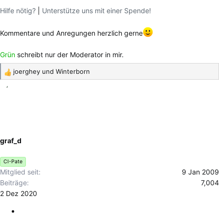
Hilfe nötig?
|
Unterstütze uns mit einer Spende!
Kommentare und Anregungen herzlich gerne
Grün
schreibt nur der Moderator in mir.
joerghey
und
Winterborn
R
e
a
k
t
i
o
graf_d
n
e
CI-Pate
n
Mitglied seit
9 Jan 2009
:
Beiträge
7,004
2 Dez 2020