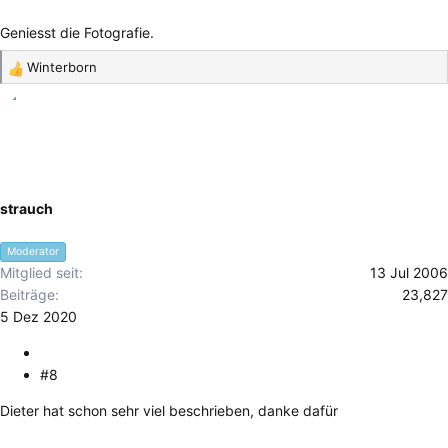
Geniesst die Fotografie.
Winterborn
R
e
a
k
t
i
o
strauch
n
e
Moderator
n
Mitglied seit
13 Jul 2006
:
Beiträge
23,827
5 Dez 2020
#8
Dieter hat schon sehr viel beschrieben, danke dafür