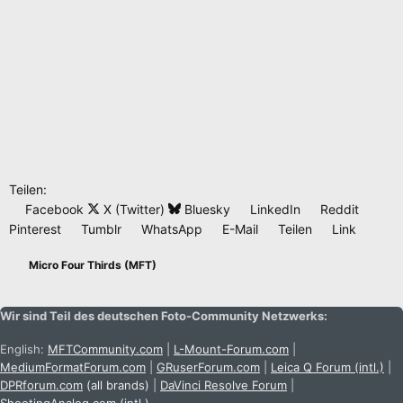
Teilen:
Facebook
X (Twitter)
Bluesky
LinkedIn
Reddit
Pinterest
Tumblr
WhatsApp
E-Mail
Teilen
Link
Micro Four Thirds (MFT)
Wir sind Teil des deutschen Foto-Community Netzwerks:
English:
MFTCommunity.com
|
L-Mount-Forum.com
|
MediumFormatForum.com
|
GRuserForum.com
|
Leica Q Forum (intl.)
|
DPRforum.com
(all brands)
|
DaVinci Resolve Forum
|