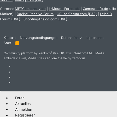
ShootingAnalog.com (intl.)
German:
MFTCommunity.de
|
L-Mount-Forum.de
|
Camera-info.de
(alle
Marken)
|
DaVinci Resolve Forum
|
GRuserForum.com (D&E)
|
Leica Q
Forum (D&E)
|
ShootingAnalog.com (D&E)
Kontakt
Nutzungsbedingungen
Datenschutz
Impressum
Start
R
S
S
®
Community platform by XenForo
© 2010-2026 XenForo Ltd.
|
Media
embeds via s9e/MediaSites
XenForo theme
by xenfocus
Foren
Aktuelles
Anmelden
Registrieren