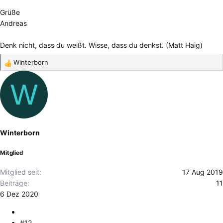
Grüße
Andreas
Denk nicht, dass du weißt. Wisse, dass du denkst. (Matt Haig)
Winterborn
R
e
W
a
k
t
i
o
Winterborn
n
e
Mitglied
n
:
Mitglied seit
17 Aug 2019
Beiträge
11
6 Dez 2020
#12