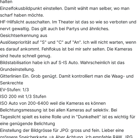
halten
Einzelfokusbildpunkt einstellen. Damit wählt man selber, wo man
scharf haben möchte.
HF-Hilfslicht ausschalten. Im Theater ist das so wie so verboten und
nervt gewaltig. Das gilt auch bei Partys und ähnliches.
Gesichtserkennung aus
Auslösepriorität auf "S" und "C" auf "An". Ich will nicht warten, wenn
es darauf ankommt. Fehlfokus ist bei mir sehr selten. Die Kameras
sind heute schnell genug.
Bildstabilisation habe ich auf S-IS Auto. Wahrscheinlich ist das
Grundeinstellung.
Gitterlinien Ein. Grob genügt. Damit kontrolliert man die Waag- und
Senkrechte
EV-Stufen: 1/3
ISO 200 mit 1/3 Stufen
ISO Auto von 200-6400 weil die Kameras es können
Belichtungsmessung ist bei allen Kameras auf selektiv. Bei
Tageslicht spielt es keine Rolle und in "Dunkelheit" ist es wichtig für
eine genügende Belichtung
Einstellung der Bildgrösse für JPG: gross und fein. Lieber eine
grössere Speicherkarte --> Aber Achtung, ich empfehle RAW. JPG