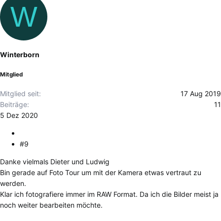
W
a
k
t
i
o
Winterborn
n
e
Mitglied
n
:
Mitglied seit
17 Aug 2019
Beiträge
11
5 Dez 2020
#9
Danke vielmals Dieter und Ludwig
Bin gerade auf Foto Tour um mit der Kamera etwas vertraut zu
werden.
Klar ich fotografiere immer im RAW Format. Da ich die Bilder meist ja
noch weiter bearbeiten möchte.