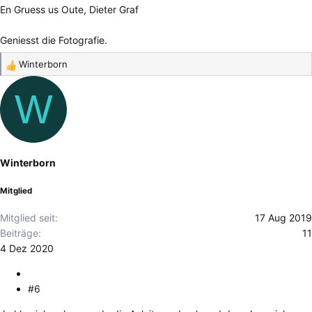
En Gruess us Oute, Dieter Graf
Geniesst die Fotografie.
Winterborn
R
e
W
a
k
t
i
o
Winterborn
n
e
Mitglied
n
:
Mitglied seit
17 Aug 2019
Beiträge
11
4 Dez 2020
#6