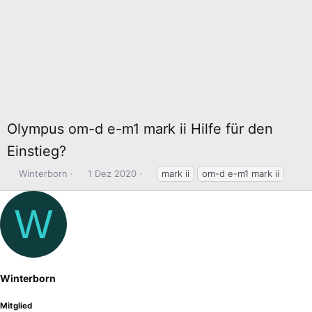
Olympus om-d e-m1 mark ii Hilfe für den
Einstieg?
E
E
S
Winterborn
1 Dez 2020
mark ii
om-d e-m1 mark ii
r
r
c
s
s
h
W
t
t
l
e
e
a
l
l
g
l
l
w
e
t
o
Winterborn
r
a
r
m
t
Mitglied
e