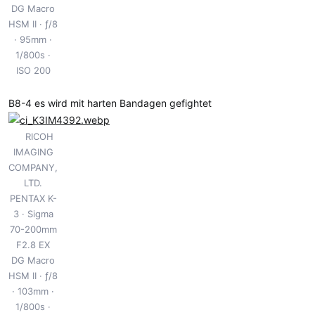
DG Macro
HSM II
ƒ/8
95mm
1/800s
ISO 200
B8-4 es wird mit harten Bandagen gefightet
RICOH
IMAGING
COMPANY,
LTD.
PENTAX K-
3
Sigma
70-200mm
F2.8 EX
DG Macro
HSM II
ƒ/8
103mm
1/800s