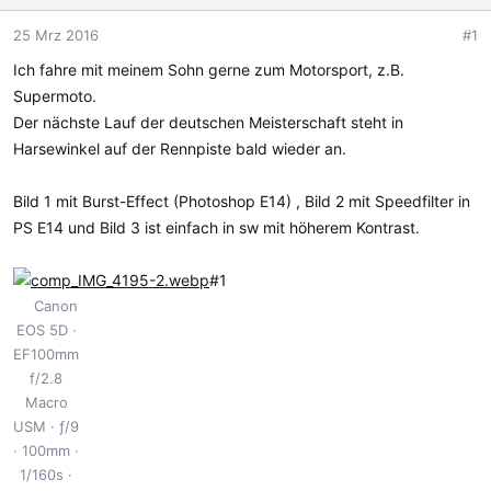
m
t
e
25 Mrz 2016
#1
Ich fahre mit meinem Sohn gerne zum Motorsport, z.B.
Supermoto.
Der nächste Lauf der deutschen Meisterschaft steht in
Harsewinkel auf der Rennpiste bald wieder an.
Bild 1 mit Burst-Effect (Photoshop E14) , Bild 2 mit Speedfilter in
PS E14 und Bild 3 ist einfach in sw mit höherem Kontrast.
#1
Canon
EOS 5D
EF100mm
f/2.8
Macro
USM
ƒ/9
100mm
1/160s