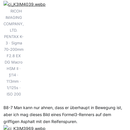
RICOH
IMAGING
COMPANY,
LTD.
PENTAX K-
3
Sigma
70-200mm
F2.8 EX
DG Macro
HSM II
ƒ/14
113mm
1/125s
ISO 200
B8-7 Man kann nur ahnen, dass er überhaupt in Bewegung ist,
aber ich mag dieses Bild eines Formel3-Renners auf dem
griffigen Asphalt mit den Reifenspuren.