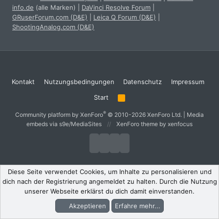
info.de
(alle Marken)
|
DaVinci Resolve Forum
|
GRuserForum.com (D&E)
|
Leica Q Forum (D&E)
|
ShootingAnalog.com (D&E)
Kontakt
Nutzungsbedingungen
Datenschutz
Impressum
Start
R
S
S
®
Community platform by XenForo
© 2010-2026 XenForo Ltd.
|
Media
embeds via s9e/MediaSites
XenForo theme
by xenfocus
Diese Seite verwendet Cookies, um Inhalte zu personalisieren und
dich nach der Registrierung angemeldet zu halten. Durch die Nutzung
unserer Webseite erklärst du dich damit einverstanden.
Akzeptieren
Erfahre mehr...
Foren
Aktuelles
Anmelden
Registrieren