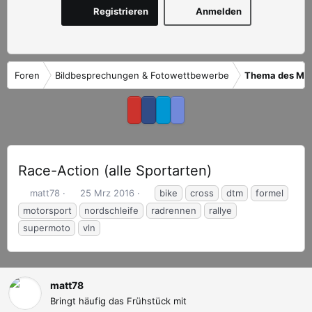
Registrieren
Anmelden
Foren
Bildbesprechungen & Fotowettbewerbe
Thema des Mo
Race-Action (alle Sportarten)
E
E
S
matt78
25 Mrz 2016
bike
cross
dtm
formel
r
r
c
motorsport
nordschleife
radrennen
rallye
s
s
h
supermoto
vln
t
t
l
e
e
a
l
l
g
l
l
w
matt78
e
t
o
Bringt häufig das Frühstück mit
r
a
r