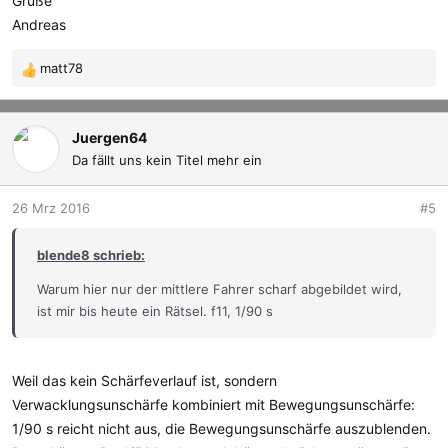
Grüße
Andreas
matt78
R
e
a
k
Juergen64
t
Da fällt uns kein Titel mehr ein
i
o
26 Mrz 2016
#5
n
e
blende8 schrieb:
n
:
Warum hier nur der mittlere Fahrer scharf abgebildet wird,
ist mir bis heute ein Rätsel. f11, 1/90 s
Weil das kein Schärfeverlauf ist, sondern
Verwacklungsunschärfe kombiniert mit Bewegungsunschärfe:
1/90 s reicht nicht aus, die Bewegungsunschärfe auszublenden.