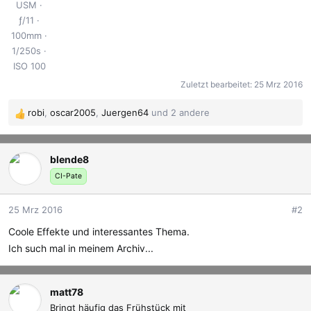
USM
ƒ/11
100mm
1/250s
ISO 100
Zuletzt bearbeitet:
25 Mrz 2016
robi
,
oscar2005
,
Juergen64
und 2 andere
R
e
a
blende8
k
t
CI-Pate
i
o
25 Mrz 2016
#2
n
e
Coole Effekte und interessantes Thema.
n
Ich such mal in meinem Archiv...
:
matt78
Bringt häufig das Frühstück mit