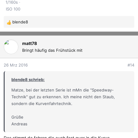
1/160s
ISO 100
blende8
R
e
a
k
matt78
t
Bringt häufig das Frühstück mit
i
o
26 Mrz 2016
#14
n
e
blende8 schrieb:
n
:
Matze, bei der letzten Serie ist mMn die "Speedway-
Technik" gut zu erkennen. Ich meine nicht den Staub,
sondern die Kurvenfahrtechnik.
Grüße
Andreas
Das stimmt da fahren die auch fast quer in die Kurve.