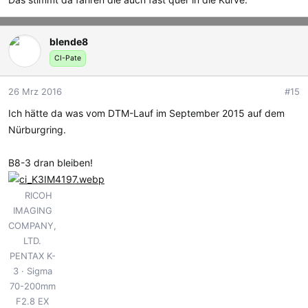
blende8
CI-Pate
26 Mrz 2016
#15
Ich hätte da was vom DTM-Lauf im September 2015 auf dem
Nürburgring.
B8-3 dran bleiben!
RICOH
IMAGING
COMPANY,
LTD.
PENTAX K-
3
Sigma
70-200mm
F2.8 EX