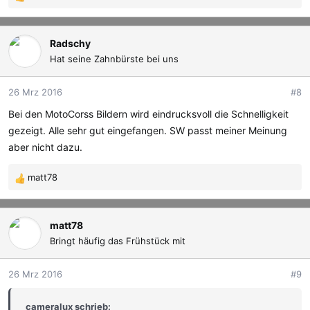
R
e
a
k
Radschy
t
Hat seine Zahnbürste bei uns
i
o
26 Mrz 2016
#8
n
e
Bei den MotoCorss Bildern wird eindrucksvoll die Schnelligkeit
n
gezeigt. Alle sehr gut eingefangen. SW passt meiner Meinung
:
aber nicht dazu.
matt78
R
e
a
k
matt78
t
Bringt häufig das Frühstück mit
i
o
26 Mrz 2016
#9
n
e
cameralux schrieb:
n