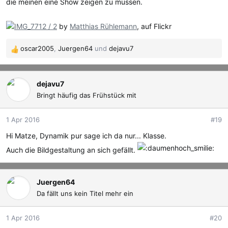
die meinen eine Show zeigen zu müssen.
IMG_7712 / 2
by
Matthias Rühlemann
, auf Flickr
oscar2005
,
Juergen64
und
dejavu7
R
e
a
k
dejavu7
t
Bringt häufig das Frühstück mit
i
o
1 Apr 2016
#19
n
e
Hi Matze, Dynamik pur sage ich da nur... Klasse.
n
Auch die Bildgestaltung an sich gefällt.
:
Juergen64
Da fällt uns kein Titel mehr ein
1 Apr 2016
#20