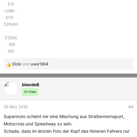
5.6
USM
ƒ/13
220mm
1/200s
ISO
100
Dicki
und
uwe1904
R
e
a
blende8
k
t
CI-Pate
i
o
26 Mrz 2016
#4
n
e
Supermoto scheint mir eine Mischung aus Straßenrennsport,
n
Motocross und Speedway zu sein.
:
Schade, dass im letzten Foto der Kopf des hinteren Fahrers nur