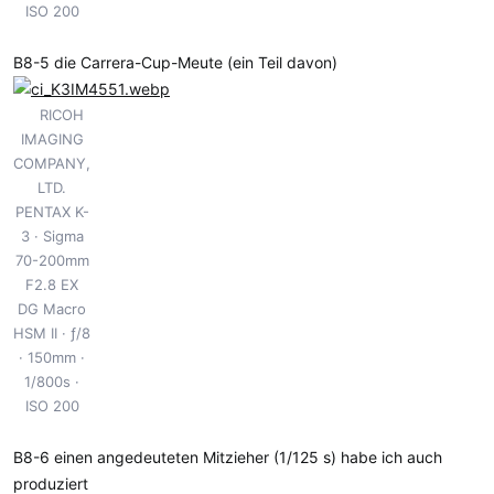
ISO 200
B8-5 die Carrera-Cup-Meute (ein Teil davon)
RICOH
IMAGING
COMPANY,
LTD.
PENTAX K-
3
Sigma
70-200mm
F2.8 EX
DG Macro
HSM II
ƒ/8
150mm
1/800s
ISO 200
B8-6 einen angedeuteten Mitzieher (1/125 s) habe ich auch
produziert