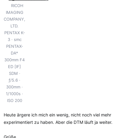
RICOH
IMAGING
COMPANY,
LTD.
PENTAX K-
3
smc
PENTAX-
DA*
300mm F4
ED [IF]
SDM
ƒ/5.6
300mm
1/1000s
ISO 200
Heute ärgere ich mich ein wenig, nicht noch viel mehr
experimentiert zu haben. Aber die DTM läuft ja weiter.
Grüße