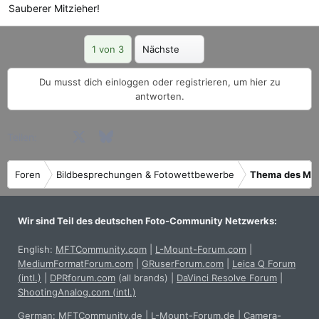
Sauberer Mitzieher!
Letzte
1 von 3
Nächste
Du musst dich einloggen oder registrieren, um hier zu
antworten.
Facebook
X (Twitter)
Bluesky
LinkedIn
Reddit
Pinterest
Tumblr
WhatsApp
E-Mail
Teilen:
Foren
Bildbesprechungen & Fotowettbewerbe
Thema des Mo
Wir sind Teil des deutschen Foto-Community Netzwerks:
English:
MFTCommunity.com
|
L-Mount-Forum.com
|
MediumFormatForum.com
|
GRuserForum.com
|
Leica Q Forum
(intl.)
|
DPRforum.com
(all brands)
|
DaVinci Resolve Forum
|
ShootingAnalog.com (intl.)
German:
MFTCommunity.de
|
L-Mount-Forum.de
|
Camera-