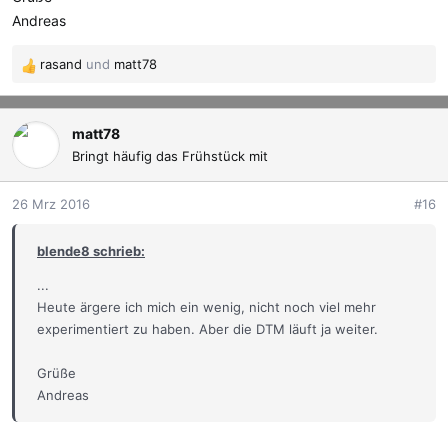
Andreas
rasand
und
matt78
R
e
a
k
matt78
t
Bringt häufig das Frühstück mit
i
o
26 Mrz 2016
#16
n
e
blende8 schrieb:
n
:
...
Heute ärgere ich mich ein wenig, nicht noch viel mehr
experimentiert zu haben. Aber die DTM läuft ja weiter.
Grüße
Andreas