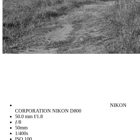
NIKON
CORPORATION NIKON D800
50.0 mm f/1.8
ƒ/8
50mm
1/400s
ISO 100