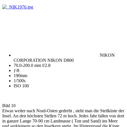
NIKON
CORPORATION NIKON D800
70.0-200.0 mm f/2.8
ƒ/8
190mm
1/500s
ISO 100
Bild 10
Etwas weiter nach Nord-Osten gedreht , sieht man die Steilküste der
Insel. An den höchsten Stellen 72 m hoch. Jedes Jahr fallen von dort
in ganzer Lange 70-90 cm Landmasse ( Ton und Sand) ins Meer
und verkleinern so den Inselkern stetig. Im Hintergrund die Küste