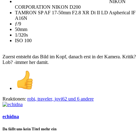
NIKON
CORPORATION NIKON D200
TAMRON SP AF 17-50mm F2.8 XR Di II LD Aspherical IF
A16N
ƒ/9
50mm
1/320s
ISO 100
Zuerst entsteht das Bild im Kopf, danach erst in der Kamera. Kritik?
Lob? -immer her damit.
Reaktionen:
robi
,
traveler
,
jovi62
und 6 andere
echidna
Da fällt uns kein Titel mehr ein