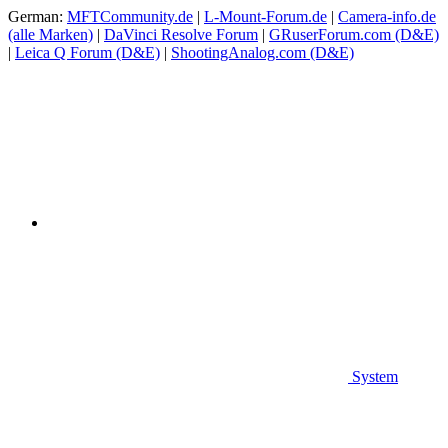
German:
MFTCommunity.de
|
L-Mount-Forum.de
|
Camera-info.de
(alle Marken)
|
DaVinci Resolve Forum
|
GRuserForum.com (D&E)
|
Leica Q Forum (D&E)
|
ShootingAnalog.com (D&E)
System