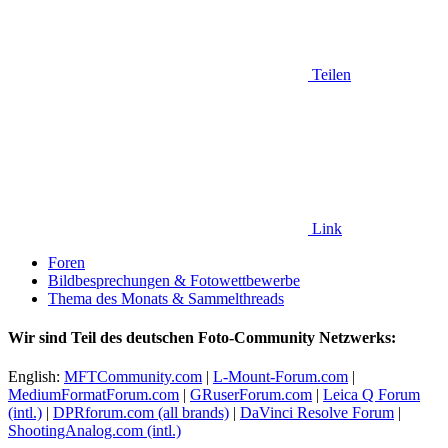
Teilen
Link
Foren
Bildbesprechungen & Fotowettbewerbe
Thema des Monats & Sammelthreads
Wir sind Teil des deutschen Foto-Community Netzwerks:
English:
MFTCommunity.com
|
L-Mount-Forum.com
|
MediumFormatForum.com
|
GRuserForum.com
|
Leica Q Forum
(intl.)
|
DPRforum.com
(all brands)
|
DaVinci Resolve Forum
|
ShootingAnalog.com (intl.)