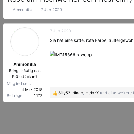
E
E
Ammonitla
7 Jun 2020
r
r
s
s
t
t
7 Jun 2020
e
e
l
l
Sie hat eine satte, rote Farbe, außergewöh
l
l
e
t
r
a
m
Ammonitla
Bringt häufig das
Frühstück mit
Mitglied seit
4 Mrz 2018
Silly53
,
dingo
,
HeinzX
und eine weitere 
R
Beiträge
1,172
e
a
k
t
i
o