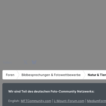
n
e
n
:
Facebook
X (Twitter)
Bluesky
LinkedIn
Reddit
Pinterest
Tumblr
WhatsApp
E-Mail
Teilen:
Foren
Bildbesprechungen & Fotowettbewerbe
Natur & Tie
Wir sind Teil des deutschen Foto-Community Netzwerks:
English:
MFTCommunity.com
|
L-Mount-Forum.com
|
MediumForm