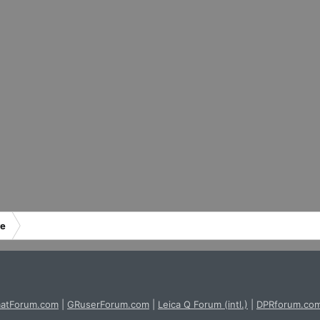
re
atForum.com
|
GRuserForum.com
|
Leica Q Forum (intl.)
|
DPRforum.co