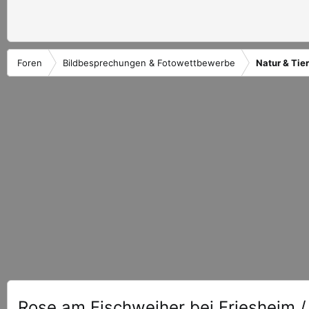
Foren
Bildbesprechungen & Fotowettbewerbe
Natur & Tie
Rose am Fischweiher bei Friesheim /