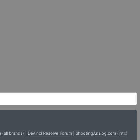
m
(all brands)
|
DaVinci Resolve Forum
|
ShootingAnalog.com (intl.)