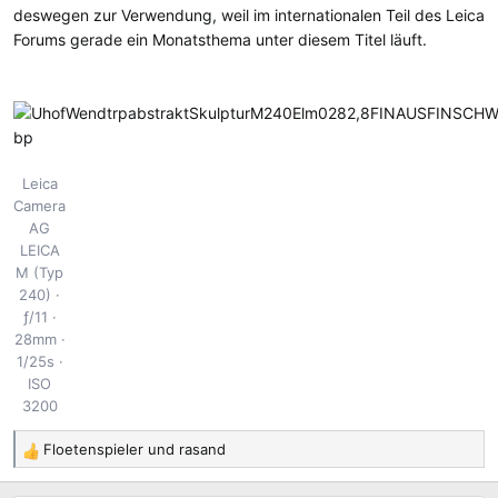
deswegen zur Verwendung, weil im internationalen Teil des Leica
Forums gerade ein Monatsthema unter diesem Titel läuft.
Leica
Camera
AG
LEICA
M (Typ
240)
ƒ/11
28mm
1/25s
ISO
3200
Floetenspieler
und
rasand
R
e