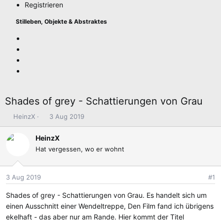
Registrieren
Stilleben, Objekte & Abstraktes
Shades of grey - Schattierungen von Grau
E
E
HeinzX
3 Aug 2019
r
r
s
s
HeinzX
t
t
Hat vergessen, wo er wohnt
e
e
l
l
l
l
3 Aug 2019
#1
e
t
Shades of grey - Schattierungen von Grau. Es handelt sich um
r
a
m
einen Ausschnitt einer Wendeltreppe, Den Film fand ich übrigens
ekelhaft - das aber nur am Rande. Hier kommt der Titel