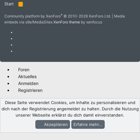
Start
R
S
S
®
Community platform by XenForo
© 2010-2026 XenForo Ltd.
|
Media
embeds via s9e/MediaSites
XenForo theme
by xenfocus
Foren
Aktuelles
Anmelden
Registrieren
Diese Seite verwendet Cookies, um Inhalte zu personalisieren und
dich nach der Registrierung angemeldet zu halten. Durch die Nutzung
unserer Webseite erklärst du dich damit einverstanden.
Akzeptieren
Erfahre mehr...