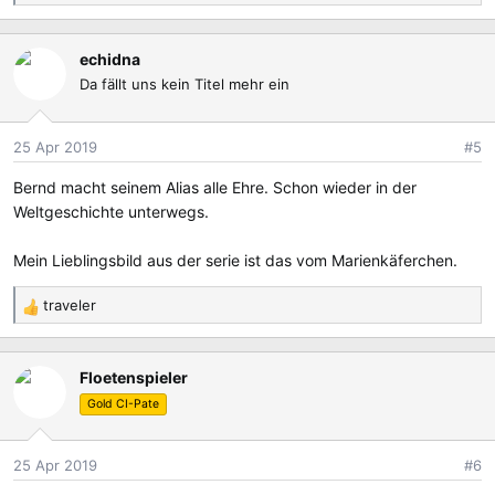
e
a
echidna
k
Da fällt uns kein Titel mehr ein
t
i
o
25 Apr 2019
#5
n
e
Bernd macht seinem Alias alle Ehre. Schon wieder in der
n
Weltgeschichte unterwegs.
:
Mein Lieblingsbild aus der serie ist das vom Marienkäferchen.
traveler
R
e
a
Floetenspieler
k
t
Gold CI-Pate
i
o
25 Apr 2019
#6
n
e