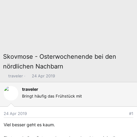
Skovmose - Osterwochenende bei den
nördlichen Nachbarn
E
E
traveler
24 Apr 2019
r
r
s
s
traveler
t
t
Bringt häufig das Frühstück mit
e
e
l
l
l
l
24 Apr 2019
#1
e
t
Viel besser geht es kaum.
r
a
m