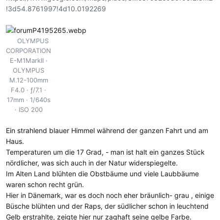
!3d54.8761997!4d10.0192269
OLYMPUS
CORPORATION
E-M1MarkII
OLYMPUS
M.12-100mm
F4.0
ƒ/7.1
17mm
1/640s
ISO 200
Ein strahlend blauer Himmel während der ganzen Fahrt und am
Haus.
Temperaturen um die 17 Grad, - man ist halt ein ganzes Stück
nördlicher, was sich auch in der Natur widerspiegelte.
Im Alten Land blühten die Obstbäume und viele Laubbäume
waren schon recht grün.
Hier in Dänemark, war es doch noch eher bräunlich- grau , einige
Büsche blühten und der Raps, der südlicher schon in leuchtend
Gelb erstrahlte, zeigte hier nur zaghaft seine gelbe Farbe.