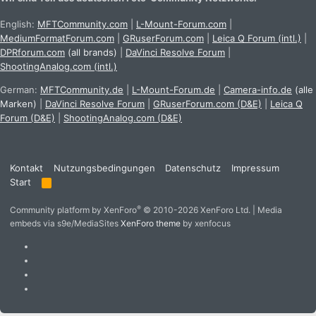
English:
MFTCommunity.com
|
L-Mount-Forum.com
|
MediumFormatForum.com
|
GRuserForum.com
|
Leica Q Forum (intl.)
|
DPRforum.com
(all brands)
|
DaVinci Resolve Forum
|
ShootingAnalog.com (intl.)
German:
MFTCommunity.de
|
L-Mount-Forum.de
|
Camera-info.de
(alle
Marken)
|
DaVinci Resolve Forum
|
GRuserForum.com (D&E)
|
Leica Q
Forum (D&E)
|
ShootingAnalog.com (D&E)
Kontakt
Nutzungsbedingungen
Datenschutz
Impressum
Start
R
S
S
®
Community platform by XenForo
© 2010-2026 XenForo Ltd.
|
Media
embeds via s9e/MediaSites
XenForo theme
by xenfocus