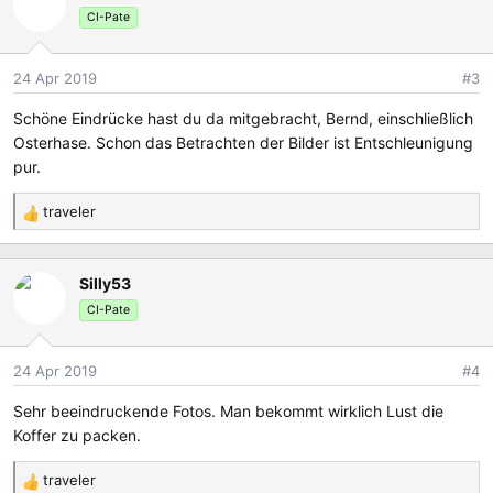
t
CI-Pate
i
o
24 Apr 2019
#3
n
e
Schöne Eindrücke hast du da mitgebracht, Bernd, einschließlich
n
Osterhase. Schon das Betrachten der Bilder ist Entschleunigung
:
pur.
traveler
R
e
a
Silly53
k
t
CI-Pate
i
o
24 Apr 2019
#4
n
e
Sehr beeindruckende Fotos. Man bekommt wirklich Lust die
n
Koffer zu packen.
:
traveler
R