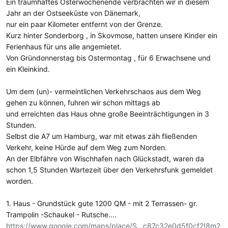
Ein traumhaftes Osterwochenende verbrachten wir in diesem
Jahr an der Ostseeküste von Dänemark,
nur ein paar Kilometer entfernt von der Grenze.
Kurz hinter Sonderborg , in Skovmose, hatten unsere Kinder ein
Ferienhaus für uns alle angemietet.
Von Gründonnerstag bis Ostermontag , für 6 Erwachsene und
ein Kleinkind.
Um dem (un)- vermeintlichen Verkehrschaos aus dem Weg
gehen zu können, fuhren wir schon mittags ab
und erreichten das Haus ohne große Beeinträchtigungen in 3
Stunden.
Selbst die A7 um Hamburg, war mit etwas zäh fließenden
Verkehr, keine Hürde auf dem Weg zum Norden.
An der Elbfähre von Wischhafen nach Glückstadt, waren da
schon 1,5 Stunden Wartezeit über den Verkehrsfunk gemeldet
worden.
1. Haus - Grundstück gute 1200 QM - mit 2 Terrassen- gr.
Trampolin -Schaukel - Rutsche....
https://www.google.com/maps/place/S...c87c32e0d5f0cf2!8m2