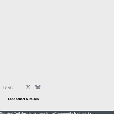
Facebook
X (Twitter)
Bluesky
LinkedIn
Reddit
Pinterest
Tumblr
WhatsApp
E-Mail
Teilen:
Landschaft & Reisen
Wir sind Teil des deutschen Foto-Community Netzwerks: