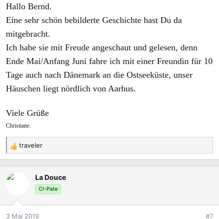
Hallo Bernd.
n
:
Eine sehr schön bebilderte Geschichte hast Du da
mitgebracht.
Ich habe sie mit Freude angeschaut und gelesen, denn
Ende Mai/Anfang Juni fahre ich mit einer Freundin für 10
Tage auch nach Dänemark an die Ostseeküste, unser
Häuschen liegt nördlich von Aarhus.
Viele Grüße
Christiane.
traveler
R
e
a
La Douce
k
t
CI-Pate
i
o
3 Mai 2019
#7
n