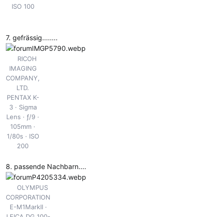
ISO 100
7. gefrässig........
RICOH
IMAGING
COMPANY,
LTD.
PENTAX K-
3
Sigma
Lens
ƒ/9
105mm
1/80s
ISO
200
8. passende Nachbarn....
OLYMPUS
CORPORATION
E-M1MarkII
LEICA DG 100-