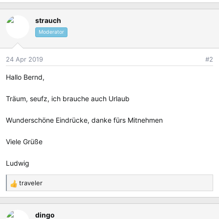
e
a
strauch
k
t
Moderator
i
o
24 Apr 2019
#2
n
e
Hallo Bernd,
n
:
Träum, seufz, ich brauche auch Urlaub
Wunderschöne Eindrücke, danke fürs Mitnehmen
Viele Grüße
Ludwig
traveler
R
e
a
dingo
k