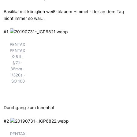
Basilika mit königlich weiß-blauem Himmel - der an dem Tag
nicht immer so war...
#1
PENTAX
PENTAX
K-5 II
ƒ/7.1
36mm
1/320s
ISO 100
Durchgang zum Innenhof
#2
PENTAX