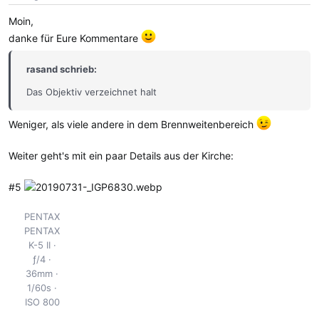
e
Moin,
n
danke für Eure Kommentare
:
rasand schrieb:
Das Objektiv verzeichnet halt
Weniger, als viele andere in dem Brennweitenbereich
Weiter geht's mit ein paar Details aus der Kirche:
#5
PENTAX
PENTAX
K-5 II
ƒ/4
36mm
1/60s
ISO 800