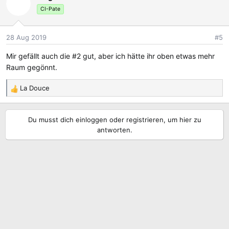
t
CI-Pate
i
o
28 Aug 2019
#5
n
e
Mir gefällt auch die #2 gut, aber ich hätte ihr oben etwas mehr
n
Raum gegönnt.
:
La Douce
R
e
a
Du musst dich einloggen oder registrieren, um hier zu
k
antworten.
t
i
o
n
e
n
: