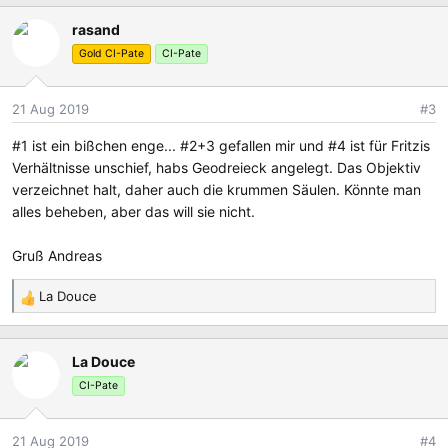
a
rasand
k
t
Gold CI-Pate
CI-Pate
i
o
21 Aug 2019
#3
n
e
#1 ist ein bißchen enge... #2+3 gefallen mir und #4 ist für Fritzis
n
Verhältnisse unschief, habs Geodreieck angelegt. Das Objektiv
:
verzeichnet halt, daher auch die krummen Säulen. Könnte man
alles beheben, aber das will sie nicht.
Gruß Andreas
La Douce
R
e
a
La Douce
k
t
CI-Pate
i
o
21 Aug 2019
#4
n