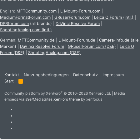
English:
MFTCommunity.com
|
L-Mount-Forum.com
|
MediumFormatForum.com
|
GRuserForum.com
|
Leica Q Forum (intl.)
|
DPRforum.com
(all brands)
|
DaVinci Resolve Forum
|
ShootingAnalog.com (intl.)
German:
MFTCommunity.de
|
L-Mount-Forum.de
|
Camera-info.de
(alle
Marken)
|
DaVinci Resolve Forum
|
GRuserForum.com (D&E)
|
Leica Q
Forum (D&E)
|
ShootingAnalog.com (D&E)
Kontakt
Nutzungsbedingungen
Datenschutz
Impressum
Start
R
S
S
®
Community platform by XenForo
© 2010-2026 XenForo Ltd.
|
Media
embeds via s9e/MediaSites
XenForo theme
by xenfocus