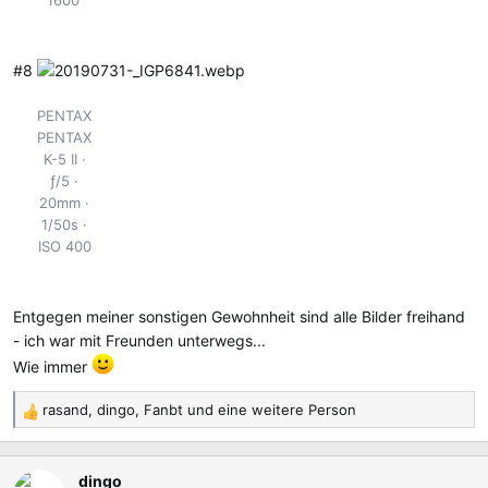
#8
PENTAX
PENTAX
K-5 II
ƒ/5
20mm
1/50s
ISO 400
Entgegen meiner sonstigen Gewohnheit sind alle Bilder freihand
- ich war mit Freunden unterwegs...
Wie immer
rasand
,
dingo
,
Fanbt
und eine weitere Person
R
e
a
dingo
k