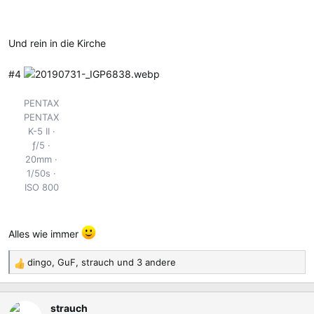
Und rein in die Kirche
#4
PENTAX
PENTAX
K-5 II
ƒ/5
20mm
1/50s
ISO 800
Alles wie immer
dingo
,
GuF
,
strauch
und 3 andere
R
e
a
strauch
k