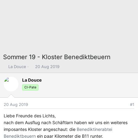
Sommer 19 - Kloster Benediktbeuern
E
E
La Douce
20 Aug 2019
r
r
s
s
La Douce
t
t
CI-Pate
e
e
l
l
l
l
20 Aug 2019
#1
e
t
Liebe Freunde des Lichts,
r
a
m
nach dem Ausflug nach Schäftlarn haben wir uns ein weiteres
imposantes Kloster angeschaut: die
Benediktinerabtei
Benediktbeuern
ein paar Kilometer die B11 runter.