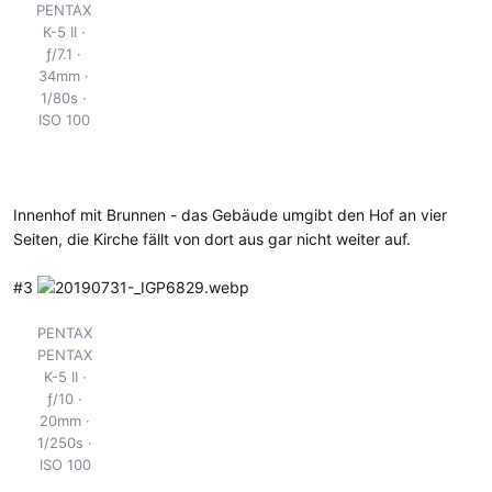
PENTAX
K-5 II
ƒ/7.1
34mm
1/80s
ISO 100
Innenhof mit Brunnen - das Gebäude umgibt den Hof an vier
Seiten, die Kirche fällt von dort aus gar nicht weiter auf.
#3
PENTAX
PENTAX
K-5 II
ƒ/10
20mm
1/250s
ISO 100