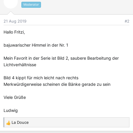
t
Moderator
i
o
21 Aug 2019
#2
n
e
Hallo Fritzi,
n
:
bajuwarischer Himmel in der Nr. 1
Mein Favorit in der Serie ist Bild 2, saubere Bearbeitung der
Lichtverhältnisse
Bild 4 kippt für mich leicht nach rechts
Merkwürdigerweise scheinen die Bänke gerade zu sein
Viele Grüße
Ludwig
La Douce
R
e