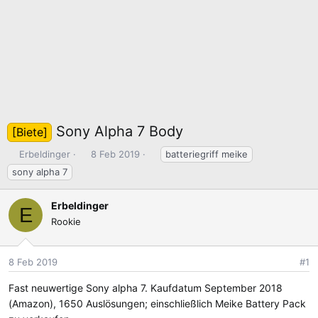
Sony Alpha 7 Body
[Biete]
E
E
S
Erbeldinger
8 Feb 2019
batteriegriff meike
r
r
c
sony alpha 7
s
s
h
t
t
l
Erbeldinger
E
e
e
a
Rookie
l
l
g
l
l
w
e
t
o
8 Feb 2019
#1
r
a
r
m
t
Fast neuwertige Sony alpha 7. Kaufdatum September 2018
e
(Amazon), 1650 Auslösungen; einschließlich Meike Battery Pack