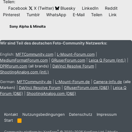
Teilen:
Facebook
X (Twitter)
Bluesky
LinkedIn
Reddit
Pinterest
Tumblr
WhatsApp
E-Mail
Teilen
Link
Sony Alpha & Minolta
Wir sind Teil des deutschen Foto-Community Netzwerks:
English:
MFTCommunity.com
|
L-Mount-Forum.com
|
MediumFormatForum.com
|
GRuserForum.com
|
Leica Q Forum (intl.)
|
DPRforum.com
(all brands)
|
DaVinci Resolve Forum
|
ShootingAnalog.com (intl.)
German:
MFTCommunity.de
|
L-Mount-Forum.de
|
Camera-info.de
(alle
Marken)
|
DaVinci Resolve Forum
|
GRuserForum.com (D&E)
|
Leica Q
Forum (D&E)
|
ShootingAnalog.com (D&E)
Kontakt
Nutzungsbedingungen
Datenschutz
Impressum
Start
R
S
S
®
Community platform by XenForo
© 2010-2026 XenForo Ltd.
|
Media