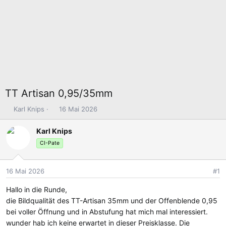
TT Artisan 0,95/35mm
E
E
Karl Knips
16 Mai 2026
r
r
s
s
Karl Knips
t
t
CI-Pate
e
e
l
l
l
l
16 Mai 2026
#1
e
t
Hallo in die Runde,
r
a
m
die Bildqualität des TT-Artisan 35mm und der Offenblende 0,95
bei voller Öffnung und in Abstufung hat mich mal interessiert.
wunder hab ich keine erwartet in dieser Preisklasse. Die