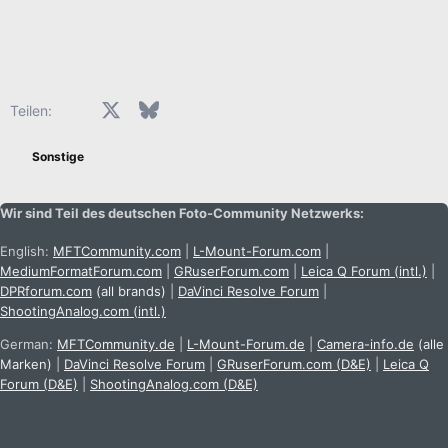
Facebook
X (Twitter)
Bluesky
LinkedIn
Reddit
Pinterest
Tumblr
WhatsApp
E-Mail
Teilen:
Sonstige
Wir sind Teil des deutschen Foto-Community Netzwerks:
English:
MFTCommunity.com
|
L-Mount-Forum.com
|
MediumFormatForum.com
|
GRuserForum.com
|
Leica Q Forum (intl.)
|
DPRforum.com
(all brands)
|
DaVinci Resolve Forum
|
ShootingAnalog.com (intl.)
German:
MFTCommunity.de
|
L-Mount-Forum.de
|
Camera-info.de
(alle
Marken)
|
DaVinci Resolve Forum
|
GRuserForum.com (D&E)
|
Leica Q
Forum (D&E)
|
ShootingAnalog.com (D&E)