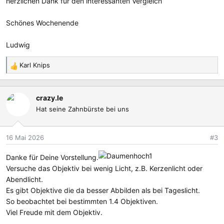
herzlichen Dank für den interessanten Vergleich
Schönes Wochenende
Ludwig
Karl Knips
R
e
a
crazy.le
k
Hat seine Zahnbürste bei uns
t
i
o
16 Mai 2026
#3
n
e
Danke für Deine Vorstellung.
n
Versuche das Objektiv bei wenig Licht, z.B. Kerzenlicht oder
:
Abendlicht.
Es gibt Objektive die da besser Abbilden als bei Tageslicht.
So beobachtet bei bestimmten 1.4 Objektiven.
Viel Freude mit dem Objektiv.