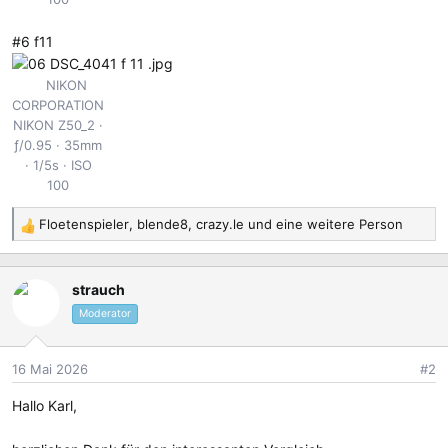
#6 f11
NIKON
CORPORATION
NIKON Z50_2
ƒ/0.95
35mm
1/5s
ISO
100
Floetenspieler
,
blende8
,
crazy.le
und eine weitere Person
R
e
a
strauch
k
t
Moderator
i
o
16 Mai 2026
#2
n
e
Hallo Karl,
n
: