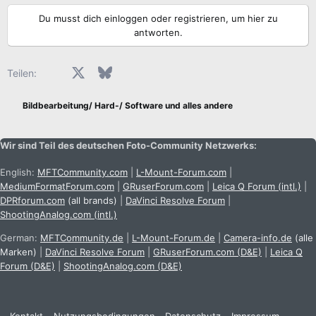
Du musst dich einloggen oder registrieren, um hier zu
antworten.
Facebook
X (Twitter)
Bluesky
LinkedIn
Reddit
Pinterest
Tumblr
WhatsApp
E-Mail
Teilen:
Bildbearbeitung/ Hard-/ Software und alles andere
Wir sind Teil des deutschen Foto-Community Netzwerks:
English:
MFTCommunity.com
|
L-Mount-Forum.com
|
MediumFormatForum.com
|
GRuserForum.com
|
Leica Q Forum (intl.)
|
DPRforum.com
(all brands)
|
DaVinci Resolve Forum
|
ShootingAnalog.com (intl.)
German:
MFTCommunity.de
|
L-Mount-Forum.de
|
Camera-info.de
(alle
Marken)
|
DaVinci Resolve Forum
|
GRuserForum.com (D&E)
|
Leica Q
Forum (D&E)
|
ShootingAnalog.com (D&E)
Kontakt
Nutzungsbedingungen
Datenschutz
Impressum