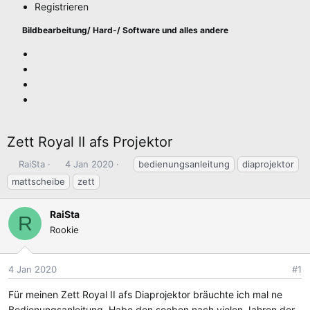
Registrieren
Bildbearbeitung/ Hard-/ Software und alles andere
Zett Royal II afs Projektor
E
E
S
RaiSta
4 Jan 2020
bedienungsanleitung
diaprojektor
r
r
c
mattscheibe
zett
s
s
h
t
t
l
RaiSta
R
e
e
a
Rookie
l
l
g
l
l
w
e
t
o
4 Jan 2020
#1
r
a
r
m
t
Für meinen Zett Royal II afs Diaprojektor bräuchte ich mal ne
e
Bedienungsanleitung. Habe den soeben nach vielen Jahren der