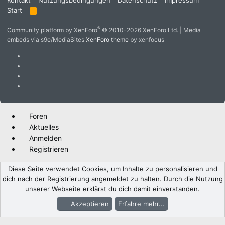
Start
R
S
S
®
Community platform by XenForo
© 2010-2026 XenForo Ltd.
|
Media
embeds via s9e/MediaSites
XenForo theme
by xenfocus
Foren
Aktuelles
Anmelden
Registrieren
Diese Seite verwendet Cookies, um Inhalte zu personalisieren und
dich nach der Registrierung angemeldet zu halten. Durch die Nutzung
unserer Webseite erklärst du dich damit einverstanden.
Akzeptieren
Erfahre mehr...