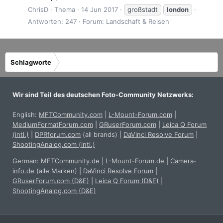
ChrisD
Thema
14 Jun 2017
großstadt
london
Antworten: 247
Forum:
Landschaft & Reisen
Schlagworte
Wir sind Teil des deutschen Foto-Community Netzwerks:
English:
MFTCommunity.com
|
L-Mount-Forum.com
|
MediumFormatForum.com
|
GRuserForum.com
|
Leica Q Forum
(intl.)
|
DPRforum.com
(all brands)
|
DaVinci Resolve Forum
|
ShootingAnalog.com (intl.)
German:
MFTCommunity.de
|
L-Mount-Forum.de
|
Camera-
info.de
(alle Marken)
|
DaVinci Resolve Forum
|
GRuserForum.com (D&E)
|
Leica Q Forum (D&E)
|
ShootingAnalog.com (D&E)