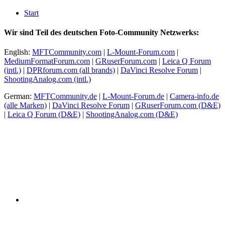
Start
Wir sind Teil des deutschen Foto-Community Netzwerks:
English:
MFTCommunity.com
|
L-Mount-Forum.com
|
MediumFormatForum.com
|
GRuserForum.com
|
Leica Q Forum
(intl.)
|
DPRforum.com
(all brands)
|
DaVinci Resolve Forum
|
ShootingAnalog.com (intl.)
German:
MFTCommunity.de
|
L-Mount-Forum.de
|
Camera-info.de
(alle Marken)
|
DaVinci Resolve Forum
|
GRuserForum.com (D&E)
|
Leica Q Forum (D&E)
|
ShootingAnalog.com (D&E)