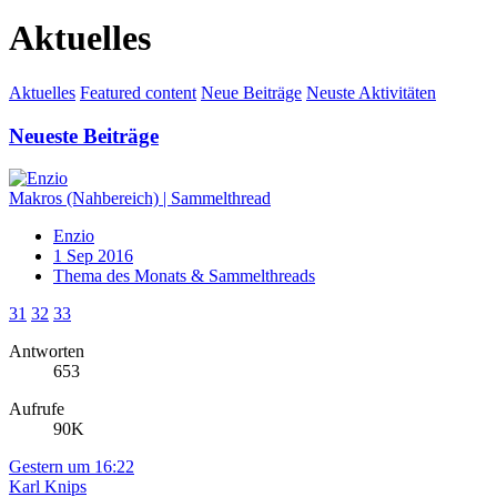
Aktuelles
Aktuelles
Featured content
Neue Beiträge
Neuste Aktivitäten
Neueste Beiträge
Makros (Nahbereich) | Sammelthread
Enzio
1 Sep 2016
Thema des Monats & Sammelthreads
31
32
33
Antworten
653
Aufrufe
90K
Gestern um 16:22
Karl Knips