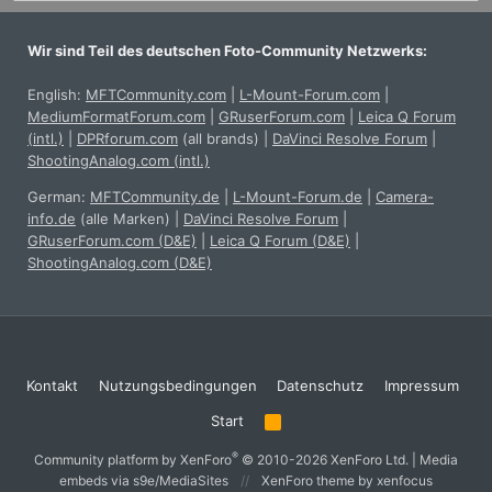
Wir sind Teil des deutschen Foto-Community Netzwerks:
English:
MFTCommunity.com
|
L-Mount-Forum.com
|
MediumFormatForum.com
|
GRuserForum.com
|
Leica Q Forum
(intl.)
|
DPRforum.com
(all brands)
|
DaVinci Resolve Forum
|
ShootingAnalog.com (intl.)
German:
MFTCommunity.de
|
L-Mount-Forum.de
|
Camera-
info.de
(alle Marken)
|
DaVinci Resolve Forum
|
GRuserForum.com (D&E)
|
Leica Q Forum (D&E)
|
ShootingAnalog.com (D&E)
Kontakt
Nutzungsbedingungen
Datenschutz
Impressum
Start
R
S
S
®
Community platform by XenForo
© 2010-2026 XenForo Ltd.
|
Media
embeds via s9e/MediaSites
XenForo theme
by xenfocus