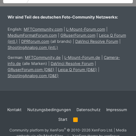
Wir sind Teil des deutschen Foto-Community Netzwerks:
English:
MFTCommunity.com
|
L-Mount-Forum.com
|
MediumFormatForum.com
|
GRuserForum.com
|
Leica Q Forum
(intl.)
|
DPRforum.com
(all brands)
|
DaVinci Resolve Forum
|
ShootingAnalog.com (intl.)
German:
MFTCommunity.de
|
L-Mount-Forum.de
|
Camera-
info.de
(alle Marken)
|
DaVinci Resolve Forum
|
GRuserForum.com (D&E)
|
Leica Q Forum (D&E)
|
ShootingAnalog.com (D&E)
Kontakt
Nutzungsbedingungen
Datenschutz
Impressum
Start
R
S
S
®
Community platform by XenForo
© 2010-2026 XenForo Ltd.
|
Media
embeds via s9e/MediaSites
XenForo theme
by xenfocus