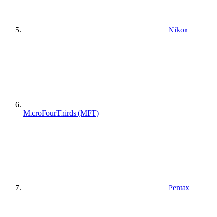
Nikon
MicroFourThirds (MFT)
Pentax