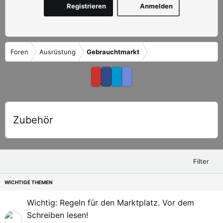
Registrieren
Anmelden
Foren
Ausrüstung
Gebrauchtmarkt
Zubehör
Filter
G
A
Wichtig: Regeln für den Marktplatz. Vor dem
e
n
Schreiben lesen!