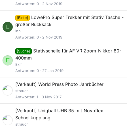
Antworten
0
2 Nov 2019
LowePro Super Trekker mit Stativ Tasche -
[Biete]
großer Rucksack
L
lnn
Antworten
0
2 Nov 2019
Stativschelle für AF VR Zoom-Nikkor 80-
[Suche]
400mm
E
Exif
Antworten
0
27 Jan 2019
G
[Verkauft]
World Press Photo Jahrbücher
e
strauch
s
Antworten
1
3 Nov 2017
p
e
G
[Verkauft]
Uniqball UHB 35 mit Novoflex
r
e
Schnellkupplung
r
s
strauch