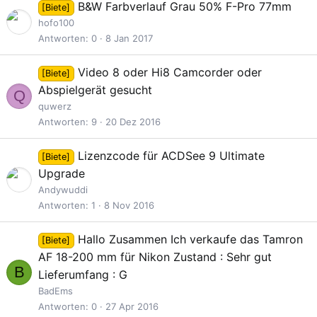
B&W Farbverlauf Grau 50% F-Pro 77mm
[Biete]
r
hofo100
t
Antworten
0
8 Jan 2017
Video 8 oder Hi8 Camcorder oder
[Biete]
Abspielgerät gesucht
Q
quwerz
Antworten
9
20 Dez 2016
Lizenzcode für ACDSee 9 Ultimate
[Biete]
Upgrade
Andywuddi
Antworten
1
8 Nov 2016
Hallo Zusammen Ich verkaufe das Tamron
[Biete]
AF 18-200 mm für Nikon Zustand : Sehr gut
B
Lieferumfang : G
BadEms
Antworten
0
27 Apr 2016