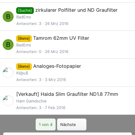
zirkularer Polfilter und ND Graufilter
[Suche]
B
BadEms
Antworten
3
26 Mrz 2016
Tamrom 62mm UV Filter
[Biete]
B
BadEms
Antworten
0
26 Mrz 2016
Analoges-Fotopapier
[Biete]
Kl@u$
Antworten
3
3 Mrz 2016
G
[Verkauft]
Haida Slim Graufilter ND1.8 77mm
e
Ham Gamdschie
s
Antworten
3
7 Feb 2016
p
e
Letzte
1 von 4
Nächste
r
r