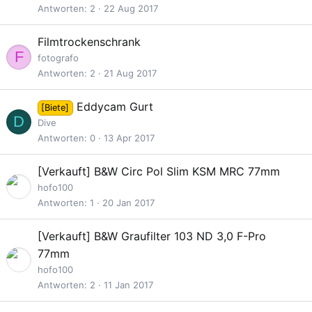
t
p
Antworten
2
22 Aug 2017
e
r
G
Filmtrockenschrank
r
F
e
fotografo
t
s
Antworten
2
21 Aug 2017
p
e
Eddycam Gurt
[Biete]
r
D
Dive
r
Antworten
0
13 Apr 2017
t
G
[Verkauft]
B&W Circ Pol Slim KSM MRC 77mm
e
hofo100
s
Antworten
1
20 Jan 2017
p
e
G
[Verkauft]
B&W Graufilter 103 ND 3,0 F-Pro
r
e
77mm
r
s
hofo100
t
p
Antworten
2
11 Jan 2017
e
r