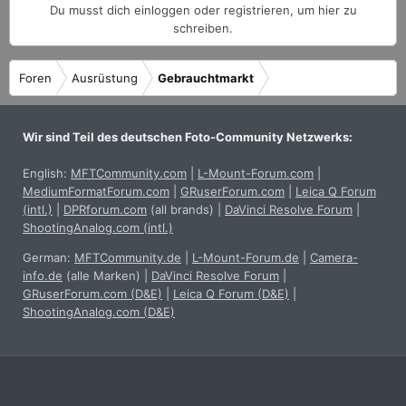
Du musst dich einloggen oder registrieren, um hier zu
t
schreiben.
Foren
Ausrüstung
Gebrauchtmarkt
Wir sind Teil des deutschen Foto-Community Netzwerks:
English:
MFTCommunity.com
|
L-Mount-Forum.com
|
MediumFormatForum.com
|
GRuserForum.com
|
Leica Q Forum
(intl.)
|
DPRforum.com
(all brands)
|
DaVinci Resolve Forum
|
ShootingAnalog.com (intl.)
German:
MFTCommunity.de
|
L-Mount-Forum.de
|
Camera-
info.de
(alle Marken)
|
DaVinci Resolve Forum
|
GRuserForum.com (D&E)
|
Leica Q Forum (D&E)
|
ShootingAnalog.com (D&E)