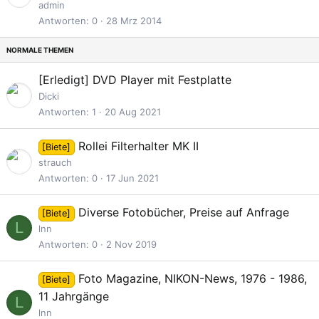
s
g
admin
p
e
Antworten
0
28 Mrz 2014
e
h
r
e
r
f
[Erledigt]
DVD Player mit Festplatte
t
t
e
Dicki
t
Antworten
1
20 Aug 2021
Rollei Filterhalter MK II
[Biete]
strauch
Antworten
0
17 Jun 2021
Diverse Fotobücher, Preise auf Anfrage
[Biete]
L
lnn
Antworten
0
2 Nov 2019
Foto Magazine, NIKON-News, 1976 - 1986,
[Biete]
11 Jahrgänge
L
lnn