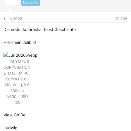
t
Moderator
i
o
1 Jul 2026
#1,226
n
e
Die erste Jaahreshälfte ist Geschichte
n
:
Hier mein Julibild
OLYMPUS
CORPORATION
E-M1X
M.40-
150mm F2.8 +
MC-20
ƒ/5.6
300mm
1/800s
ISO
400
Viele Grüße
Ludwig