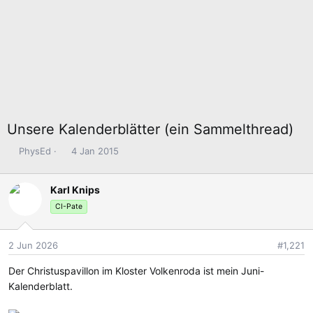
Unsere Kalenderblätter (ein Sammelthread)
E
E
PhysEd
4 Jan 2015
r
r
s
s
Karl Knips
t
t
e
e
CI-Pate
l
l
l
l
2 Jun 2026
#1,221
e
t
r
a
Der Christuspavillon im Kloster Volkenroda ist mein Juni-
m
Kalenderblatt.