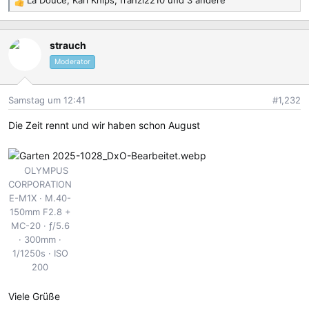
La Douce
,
Karl Knips
,
franzl2210
und 3 andere
R
e
a
strauch
k
t
Moderator
i
o
Samstag um 12:41
#1,232
n
e
Die Zeit rennt und wir haben schon August
n
:
OLYMPUS
CORPORATION
E-M1X
M.40-
150mm F2.8 +
MC-20
ƒ/5.6
300mm
1/1250s
ISO
200
Viele Grüße