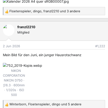
Floetenspieler
,
dingo
,
franzl2210
und 3 andere
R
e
a
franzl2210
k
Mitglied
t
i
o
2 Jun 2026
#1,222
n
e
Mein Bild für den Juni, ein junger Hausrotschwanz
n
:
NIKON
CORPORATION
NIKON D750
ƒ/6.3
600mm
1/320s
ISO
500
Winterborn
,
Floetenspieler
,
dingo
und 5 andere
R