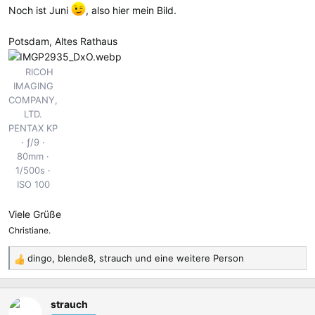
Noch ist Juni
, also hier mein Bild.
n
:
Potsdam, Altes Rathaus
RICOH
IMAGING
COMPANY,
LTD.
PENTAX KP
ƒ/9
80mm
1/500s
ISO 100
Viele Grüße
Christiane.
dingo
,
blende8
,
strauch
und eine weitere Person
R
e
a
strauch
k