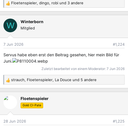
Floetenspieler
,
dingo
,
robi
und 3 andere
R
e
a
Winterborn
k
W
Mitglied
t
i
o
7 Jun 2026
#1,224
n
e
Servus habe eben erst den Beitrag gesehen, hier mein Bild für
n
Juni.
:
Zuletzt bearbeitet von einem Moderator:
7 Jun 2026
strauch
,
Floetenspieler
,
La Douce
und 5 andere
R
e
a
Floetenspieler
k
t
Gold CI-Pate
i
o
28 Jun 2026
#1,225
n
e