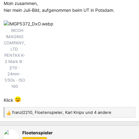
Moin zusammen,
n
hier mein Juli-Bild, aufgenommen beim UT in Potsdam.
:
RICOH
IMAGING
COMPANY,
LTD.
PENTAX K-
3 Mark III
ƒ/10
24mm
1/50s
ISO
160
Klick
franzl2210
,
Floetenspieler
,
Karl Knips
und 4 andere
R
e
a
Floetenspieler
k