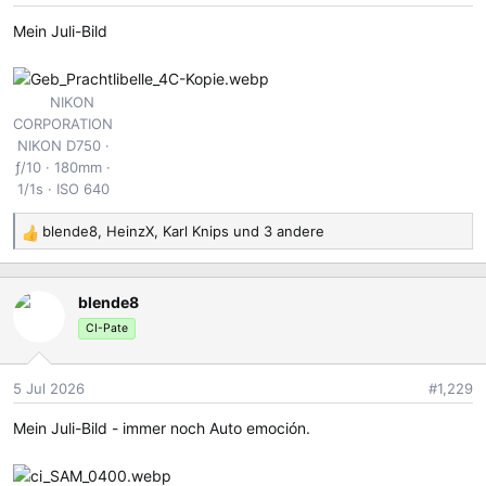
e
Mein Juli-Bild
n
:
NIKON
CORPORATION
NIKON D750
ƒ/10
180mm
1/1s
ISO 640
blende8
,
HeinzX
,
Karl Knips
und 3 andere
R
e
a
blende8
k
t
CI-Pate
i
o
5 Jul 2026
#1,229
n
e
Mein Juli-Bild - immer noch Auto emoción.
n
: