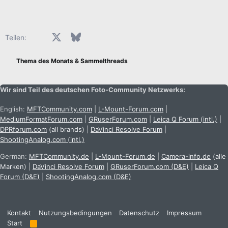
Facebook
X (Twitter)
Bluesky
LinkedIn
Reddit
Pinterest
Tumblr
WhatsApp
E-Mail
Teilen:
Thema des Monats & Sammelthreads
Wir sind Teil des deutschen Foto-Community Netzwerks:
English:
MFTCommunity.com
|
L-Mount-Forum.com
|
MediumFormatForum.com
|
GRuserForum.com
|
Leica Q Forum (intl.)
|
DPRforum.com
(all brands)
|
DaVinci Resolve Forum
|
ShootingAnalog.com (intl.)
German:
MFTCommunity.de
|
L-Mount-Forum.de
|
Camera-info.de
(alle
Marken)
|
DaVinci Resolve Forum
|
GRuserForum.com (D&E)
|
Leica Q
Forum (D&E)
|
ShootingAnalog.com (D&E)
Kontakt
Nutzungsbedingungen
Datenschutz
Impressum
Start
R