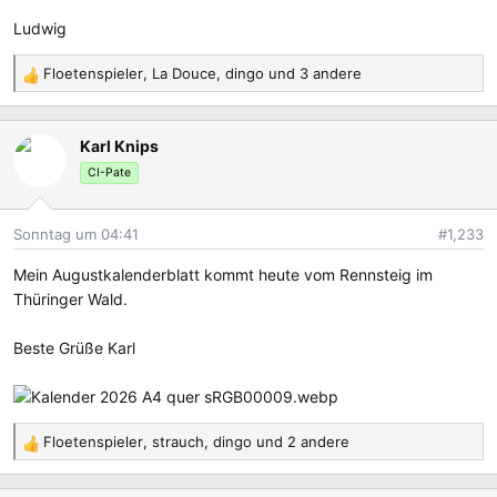
Ludwig
Floetenspieler
,
La Douce
,
dingo
und 3 andere
R
e
a
Karl Knips
k
t
CI-Pate
i
o
Sonntag um 04:41
#1,233
n
e
Mein Augustkalenderblatt kommt heute vom Rennsteig im
n
Thüringer Wald.
:
Beste Grüße Karl
Floetenspieler
,
strauch
,
dingo
und 2 andere
R
e
a