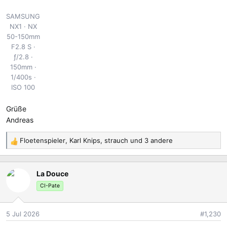
SAMSUNG
NX1
NX
50-150mm
F2.8 S
ƒ/2.8
150mm
1/400s
ISO 100
Grüße
Andreas
Floetenspieler
,
Karl Knips
,
strauch
und 3 andere
R
e
a
La Douce
k
t
CI-Pate
i
o
5 Jul 2026
#1,230
n
e