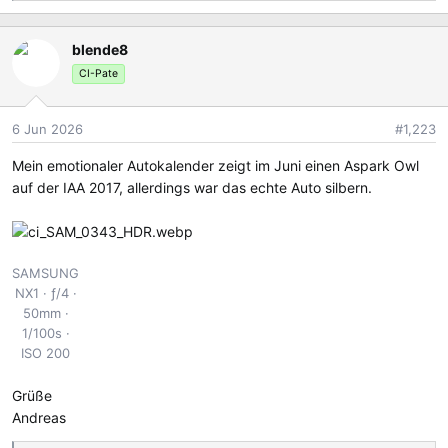
e
a
blende8
k
t
CI-Pate
i
o
6 Jun 2026
#1,223
n
e
Mein emotionaler Autokalender zeigt im Juni einen Aspark Owl
n
auf der IAA 2017, allerdings war das echte Auto silbern.
:
SAMSUNG
NX1
ƒ/4
50mm
1/100s
ISO 200
Grüße
Andreas