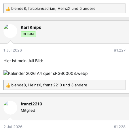
blende8
,
falcoianuadrian
,
HeinzX
und 5 andere
R
e
a
Karl Knips
k
t
CI-Pate
i
o
1 Jul 2026
#1,227
n
e
Hier ist mein Juli Bild:
n
:
blende8
,
HeinzX
,
franzl2210
und 3 andere
R
e
a
franzl2210
k
Mitglied
t
i
o
2 Jul 2026
#1,228
n