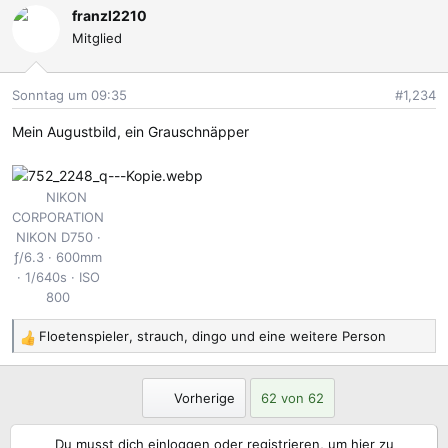
franzl2210
k
Mitglied
t
i
o
Sonntag um 09:35
#1,234
n
e
Mein Augustbild, ein Grauschnäpper
n
:
NIKON
CORPORATION
NIKON D750
ƒ/6.3
600mm
1/640s
ISO
800
Floetenspieler
,
strauch
,
dingo
und eine weitere Person
R
e
a
Erste
Vorherige
62 von 62
k
t
Du musst dich einloggen oder registrieren, um hier zu
i