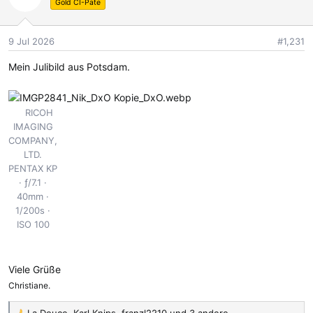
t
Gold CI-Pate
i
o
9 Jul 2026
#1,231
n
e
Mein Julibild aus Potsdam.
n
:
RICOH
IMAGING
COMPANY,
LTD.
PENTAX KP
ƒ/7.1
40mm
1/200s
ISO 100
Viele Grüße
Christiane.