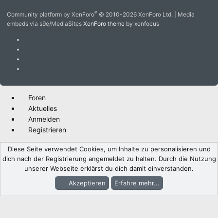
S
S
®
Community platform by XenForo
© 2010-2026 XenForo Ltd.
|
Media
embeds via s9e/MediaSites
XenForo theme
by xenfocus
Foren
Aktuelles
Anmelden
Registrieren
Diese Seite verwendet Cookies, um Inhalte zu personalisieren und
dich nach der Registrierung angemeldet zu halten. Durch die Nutzung
unserer Webseite erklärst du dich damit einverstanden.
Akzeptieren
Erfahre mehr...