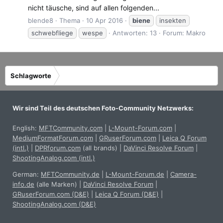
nicht täusche, sind auf allen folgenden...
blende8
Thema
10 Apr 2016
biene
insekten
schwebfliege
wespe
Antworten: 13
Forum:
Makro
Schlagworte
Wir sind Teil des deutschen Foto-Community Netzwerks:
English:
MFTCommunity.com
|
L-Mount-Forum.com
|
MediumFormatForum.com
|
GRuserForum.com
|
Leica Q Forum
(intl.)
|
DPRforum.com
(all brands)
|
DaVinci Resolve Forum
|
ShootingAnalog.com (intl.)
German:
MFTCommunity.de
|
L-Mount-Forum.de
|
Camera-
info.de
(alle Marken)
|
DaVinci Resolve Forum
|
GRuserForum.com (D&E)
|
Leica Q Forum (D&E)
|
ShootingAnalog.com (D&E)