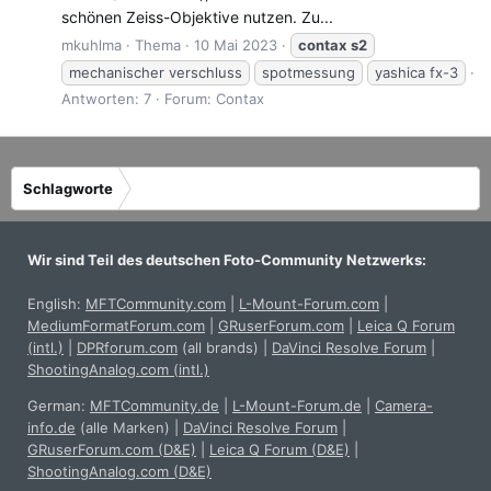
schönen Zeiss-Objektive nutzen. Zu...
mkuhlma
Thema
10 Mai 2023
contax
s2
mechanischer verschluss
spotmessung
yashica fx-3
Antworten: 7
Forum:
Contax
Schlagworte
Wir sind Teil des deutschen Foto-Community Netzwerks:
English:
MFTCommunity.com
|
L-Mount-Forum.com
|
MediumFormatForum.com
|
GRuserForum.com
|
Leica Q Forum
(intl.)
|
DPRforum.com
(all brands)
|
DaVinci Resolve Forum
|
ShootingAnalog.com (intl.)
German:
MFTCommunity.de
|
L-Mount-Forum.de
|
Camera-
info.de
(alle Marken)
|
DaVinci Resolve Forum
|
GRuserForum.com (D&E)
|
Leica Q Forum (D&E)
|
ShootingAnalog.com (D&E)