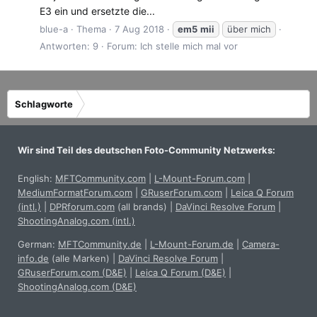
E3 ein und ersetzte die...
blue-a
Thema
7 Aug 2018
em5
mii
über mich
Antworten: 9
Forum:
Ich stelle mich mal vor
Schlagworte
Wir sind Teil des deutschen Foto-Community Netzwerks:
English:
MFTCommunity.com
|
L-Mount-Forum.com
|
MediumFormatForum.com
|
GRuserForum.com
|
Leica Q Forum
(intl.)
|
DPRforum.com
(all brands)
|
DaVinci Resolve Forum
|
ShootingAnalog.com (intl.)
German:
MFTCommunity.de
|
L-Mount-Forum.de
|
Camera-
info.de
(alle Marken)
|
DaVinci Resolve Forum
|
GRuserForum.com (D&E)
|
Leica Q Forum (D&E)
|
ShootingAnalog.com (D&E)