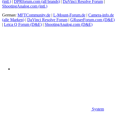
(intl.)
|
DPRforum.com
(all brands)
|
DaVinci Resolve Forum
|
ShootingAnalog.com (intl.)
German:
MFTCommunity.de
|
L-Mount-Forum.de
|
Camera-info.de
(alle Marken)
|
DaVinci Resolve Forum
|
GRuserForum.com (D&E)
|
Leica Q Forum (D&E)
|
ShootingAnalog.com (D&E)
System