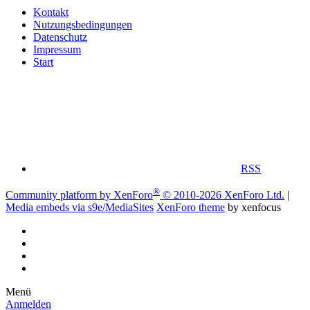
Kontakt
Nutzungsbedingungen
Datenschutz
Impressum
Start
RSS
®
Community platform by XenForo
© 2010-2026 XenForo Ltd.
|
Media embeds via s9e/MediaSites
XenForo theme
by xenfocus
Menü
Anmelden